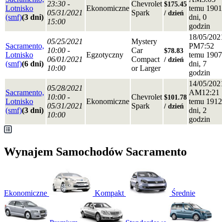
23:30 -
Chevrolet
$175.45
Lotnisko
Ekonomiczne
temu 1901
05/31/2021
Spark
/ dzień
(smf)
(3 dni)
dni, 0
15:00
godzin
18/05/202
05/25/2021
Mystery
Sacramento,
PM7:52
10:00 -
Car
$78.83
Lotnisko
Egzotyczny
temu 1907
06/01/2021
Compact
/ dzień
(smf)
(6 dni)
dni, 7
10:00
or Larger
godzin
14/05/202
05/28/2021
Sacramento,
AM12:21
10:00 -
Chevrolet
$101.78
Lotnisko
Ekonomiczne
temu 1912
05/31/2021
Spark
/ dzień
(smf)
(3 dni)
dni, 2
10:00
godzin
Wynajem Samochodów Sacramento
Ekonomiczne
Kompakt
Średnie