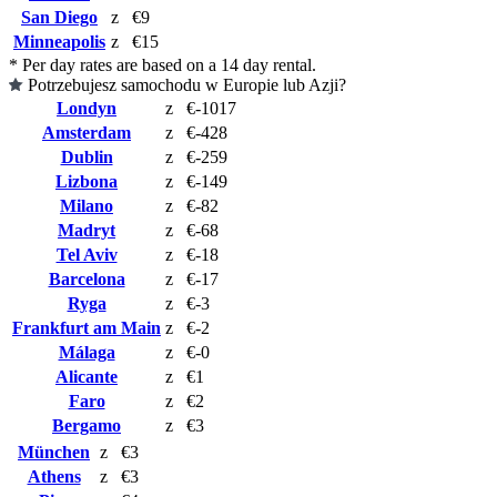
San Diego
z
€9
Minneapolis
z
€15
* Per day rates are based on a 14 day rental.
Potrzebujesz samochodu w Europie lub Azji?
Londyn
z
€-1017
Amsterdam
z
€-428
Dublin
z
€-259
Lizbona
z
€-149
Milano
z
€-82
Madryt
z
€-68
Tel Aviv
z
€-18
Barcelona
z
€-17
Ryga
z
€-3
Frankfurt am Main
z
€-2
Málaga
z
€-0
Alicante
z
€1
Faro
z
€2
Bergamo
z
€3
München
z
€3
Athens
z
€3