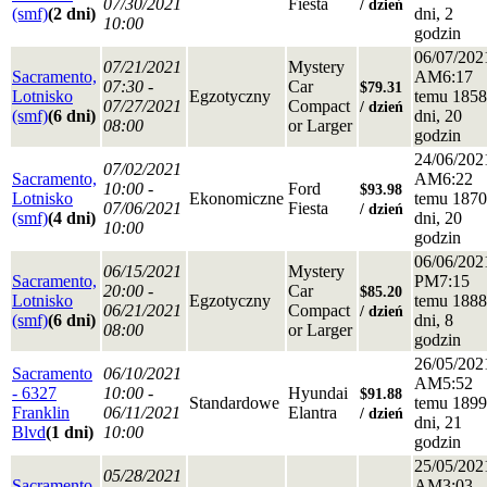
07/30/2021
Fiesta
/ dzień
(smf)
(2 dni)
dni, 2
10:00
godzin
06/07/202
07/21/2021
Mystery
Sacramento,
AM6:17
07:30 -
Car
$79.31
Lotnisko
Egzotyczny
temu 1858
07/27/2021
Compact
/ dzień
(smf)
(6 dni)
dni, 20
08:00
or Larger
godzin
24/06/202
07/02/2021
Sacramento,
AM6:22
10:00 -
Ford
$93.98
Lotnisko
Ekonomiczne
temu 1870
07/06/2021
Fiesta
/ dzień
(smf)
(4 dni)
dni, 20
10:00
godzin
06/06/202
06/15/2021
Mystery
Sacramento,
PM7:15
20:00 -
Car
$85.20
Lotnisko
Egzotyczny
temu 1888
06/21/2021
Compact
/ dzień
(smf)
(6 dni)
dni, 8
08:00
or Larger
godzin
26/05/202
Sacramento
06/10/2021
AM5:52
- 6327
10:00 -
Hyundai
$91.88
Standardowe
temu 1899
Franklin
06/11/2021
Elantra
/ dzień
dni, 21
Blvd
(1 dni)
10:00
godzin
25/05/202
05/28/2021
Sacramento,
AM3:03