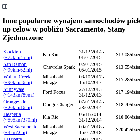
Inne popularne wynajem samochodów pic
up celów w pobliżu Sacramento, Stany
Zjednoczone
Stockton
31/12/2014 -
Kia Rio
$13.08/dzie
(~72km/45mi)
01/01/2015
San Ramon
02/01/2015 -
Chevrolet Spark
$13.55/dzie
(~99km/62mi)
05/01/2015
Walnut Creek
Mitsubishi
08/10/2017 -
$15.28/dzie
(~90km/56mi)
Mirage
15/10/2017
Sunnyvale
27/12/2013 -
Ford Focus
$17.19/dzie
(~143km/89mi)
31/12/2013
Orangevale
07/01/2014 -
Dodge Charger
$18.70/dzie
(~26km/16mi)
28/02/2014
Hesperia
06/11/2014 -
Kia Rio
$18.86/dzie
(~595km/370mi)
31/12/2014
West Sacramento
Mitsubishi
09/01/2018 -
$20.45/dzie
(~3km/2mi)
Mirage
16/01/2018
Lafayette
09/01/2015 -