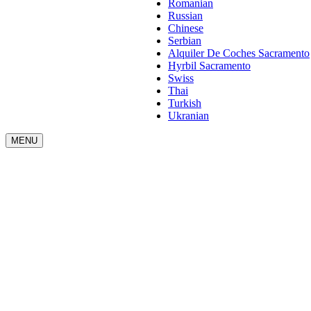
Romanian
Russian
Chinese
Serbian
Alquiler De Coches Sacramento
Hyrbil Sacramento
Swiss
Thai
Turkish
Ukranian