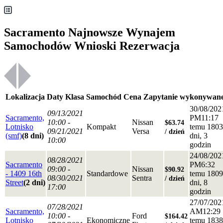
Sacramento Najnowsze Wynajem
Samochodów Wnioski Rezerwacja
Lokalizacja
Daty
Klasa
Samochód
Cena
Zapytanie wykonywan
30/08/202
09/13/2021
Sacramento,
PM11:17
10:00 -
Nissan
$63.74
Lotnisko
Kompakt
temu 1803
09/21/2021
Versa
/ dzień
(smf)
(8 dni)
dni, 3
10:00
godzin
24/08/202
08/28/2021
Sacramento
PM6:32
09:00 -
Nissan
$90.92
- 1409 16th
Standardowe
temu 1809
08/30/2021
Sentra
/ dzień
Street
(2 dni)
dni, 8
17:00
godzin
27/07/202
07/28/2021
Sacramento,
AM12:29
10:00 -
Ford
$164.42
Lotnisko
Ekonomiczne
temu 1838