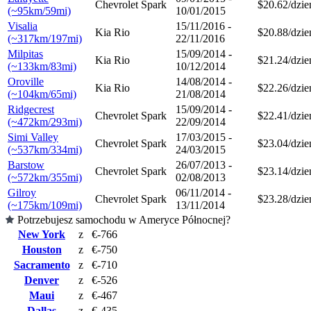
Chevrolet Spark
$20.62/dzie
(~95km/59mi)
10/01/2015
Visalia
15/11/2016 -
Kia Rio
$20.88/dzie
(~317km/197mi)
22/11/2016
Milpitas
15/09/2014 -
Kia Rio
$21.24/dzie
(~133km/83mi)
10/12/2014
Oroville
14/08/2014 -
Kia Rio
$22.26/dzie
(~104km/65mi)
21/08/2014
Ridgecrest
15/09/2014 -
Chevrolet Spark
$22.41/dzie
(~472km/293mi)
22/09/2014
Simi Valley
17/03/2015 -
Chevrolet Spark
$23.04/dzie
(~537km/334mi)
24/03/2015
Barstow
26/07/2013 -
Chevrolet Spark
$23.14/dzie
(~572km/355mi)
02/08/2013
Gilroy
06/11/2014 -
Chevrolet Spark
$23.28/dzie
(~175km/109mi)
13/11/2014
Potrzebujesz samochodu w Ameryce Północnej?
New York
z
€-766
Houston
z
€-750
Sacramento
z
€-710
Denver
z
€-526
Maui
z
€-467
Dallas
z
€-435