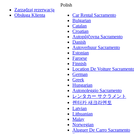
Polish
Zarządzaj rezerwacją
Obsługa Klienta
Car Rental Sacramento
Bulgarian
Catalan
Croatian
Autopůjčovna Sacramento
Danish
Autoverhuur Sacramento
Estonian
Faroese
Finnish
Location De Voiture Sacrament
German
Greek
Hungarian
Autonoleggio Sacramento
レンタカー サクラメント
렌터카 새크라멘토
Latvian
Lithuanian
Malay
Norwegian
Aluguer De Carro Sacramento