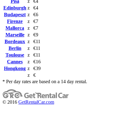
Pisa
z
€4
Edinburgh
z
€4
Budapeszt
z
€6
Firenze
z
€7
Mallorca
z
€7
Marseille
z
€9
Bordeaux
z
€11
Berlin
z
€11
Toulouse
z
€11
Cannes
z
€16
Hongkong
z
€39
z
€
* Per day rates are based on a 14 day rental.
© 2016
GetRentalCar.com