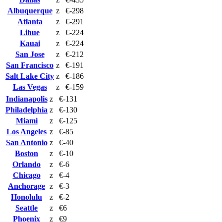
Albuquerque
z
€-298
Atlanta
z
€-291
Lihue
z
€-224
Kauai
z
€-224
San Jose
z
€-212
San Francisco
z
€-191
Salt Lake City
z
€-186
Las Vegas
z
€-159
Indianapolis
z
€-131
Philadelphia
z
€-130
Miami
z
€-125
Los Angeles
z
€-85
San Antonio
z
€-40
Boston
z
€-10
Orlando
z
€-6
Chicago
z
€-4
Anchorage
z
€-3
Honolulu
z
€-2
Seattle
z
€6
Phoenix
z
€9