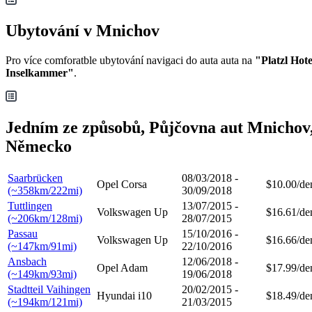
Ubytování v Mnichov
Pro více comforatble ubytování navigaci do auta auta na
"Platzl Hote
Inselkammer"
.
Jedním ze způsobů, Půjčovna aut Mnichov
Německo
Saarbrücken
08/03/2018 -
Opel Corsa
$10.00/de
(~358km/222mi)
30/09/2018
Tuttlingen
13/07/2015 -
Volkswagen Up
$16.61/de
(~206km/128mi)
28/07/2015
Passau
15/10/2016 -
Volkswagen Up
$16.66/de
(~147km/91mi)
22/10/2016
Ansbach
12/06/2018 -
Opel Adam
$17.99/de
(~149km/93mi)
19/06/2018
Stadtteil Vaihingen
20/02/2015 -
Hyundai i10
$18.49/de
(~194km/121mi)
21/03/2015