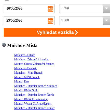
Vyhledat vozidla
Mnichov Místa
Mnichov - Letiště
Mnichov - Železniční Stanice
Munich Central Železniční Stanice
Mnichov - Balanstr
München - Mini Branch
Munich MINI branch
Munich East
München - Daimler Branch South-ea
Munich BMW Solln
München - Daimler Branch North
Munich BMW Froettmaning
Munich Westin Gr Arabellapark
München - Daimler Branch Center