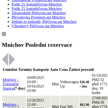
Podle 21 Autopůjčovna Mnichov
Podle 25 Autopůjčovna Mnichov
Dlouhodobé Půjčovna aut Mnichov
Převodovka Pronájem aut Mnichov
Jedním ze způsobů, Půjčovna aut Mnichov
Víkendový Půjčovna aut Mnichov
Mnichov Poslední rezervace
Umístění
Termíny
Kategorie
Auto
Cena
Žádost provádí
01/10/202
10/09/2021
Mnichov -
PM2:52
10:00 -
Volkswagen
$36.48
Železniční
Mini
před 1772
10/16/2021
Up
/ den
Stanice
(7 dny)
dny, 19
10:00
hodin
27/09/202
12/26/2021
PM4:39
Mnichov -
12:00 -
$62.96
Mini
Fiat 500
před 1776