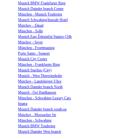
Munich BMW Frankfurter Ring
Munich Daimler branch Center
München - Munich Trudering
Munich Schwabing/Innside Hotel
Mnichov - Západ
München - Solln
Munich East Železniční Stanice (24h
Mnichov - Sever
München - Froettmaning
Porto Santo - Seaport
Munich City Centre
München - Frankfurter Ring
Munich Stachus (City)
Munich - West Theresienhohe
Mnichov - Landsberger Ulice
Munich Daimler branch North
Munich - Ost Haidhausen
München - Schwabing Luxury Cars
Imatra
Munich Daimler branch south-ea
Mnichov - Moosacher Str
München - Schwabing
Munich BMW Trudering
Munich Daimler West branch