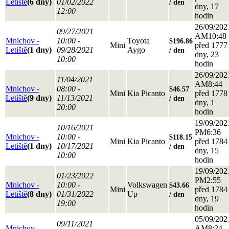
Letiště
(6 dny)
01/02/2022
/ den
dny, 17
12:00
hodin
26/09/202
09/27/2021
AM10:48
Mnichov -
10:00 -
Toyota
$196.86
Mini
před 1777
Letiště
(1 dny)
09/28/2021
Aygo
/ den
dny, 23
10:00
hodin
26/09/202
11/04/2021
AM8:44
Mnichov -
08:00 -
$46.57
Mini
Kia Picanto
před 1778
Letiště
(9 dny)
11/13/2021
/ den
dny, 1
20:00
hodin
19/09/202
10/16/2021
PM6:36
Mnichov -
10:00 -
$118.15
Mini
Kia Picanto
před 1784
Letiště
(1 dny)
10/17/2021
/ den
dny, 15
10:00
hodin
19/09/202
01/23/2022
PM2:55
Mnichov -
10:00 -
Volkswagen
$43.66
Mini
před 1784
Letiště
(8 dny)
01/31/2022
Up
/ den
dny, 19
19:00
hodin
05/09/202
09/11/2021
Mnichov -
AM8:24