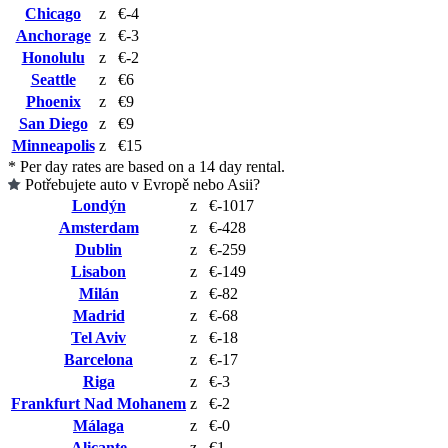
Chicago
z
€-4
Anchorage
z
€-3
Honolulu
z
€-2
Seattle
z
€6
Phoenix
z
€9
San Diego
z
€9
Minneapolis
z
€15
* Per day rates are based on a 14 day rental.
Potřebujete auto v Evropě nebo Asii?
Londýn
z
€-1017
Amsterdam
z
€-428
Dublin
z
€-259
Lisabon
z
€-149
Milán
z
€-82
Madrid
z
€-68
Tel Aviv
z
€-18
Barcelona
z
€-17
Riga
z
€-3
Frankfurt Nad Mohanem
z
€-2
Málaga
z
€-0
Alicante
z
€1