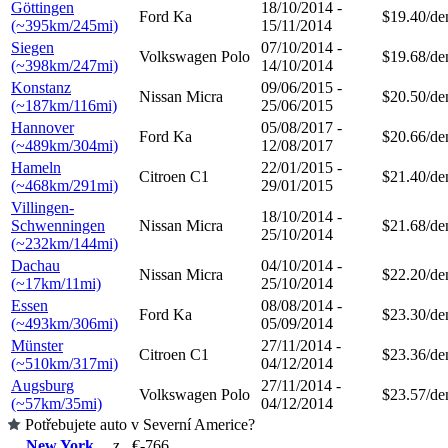
Göttingen
18/10/2014 -
Ford Ka
$19.40/de
(~395km/245mi)
15/11/2014
Siegen
07/10/2014 -
Volkswagen Polo
$19.68/de
(~398km/247mi)
14/10/2014
Konstanz
09/06/2015 -
Nissan Micra
$20.50/de
(~187km/116mi)
25/06/2015
Hannover
05/08/2017 -
Ford Ka
$20.66/de
(~489km/304mi)
12/08/2017
Hameln
22/01/2015 -
Citroen C1
$21.40/de
(~468km/291mi)
29/01/2015
Villingen-
18/10/2014 -
Schwenningen
Nissan Micra
$21.68/de
25/10/2014
(~232km/144mi)
Dachau
04/10/2014 -
Nissan Micra
$22.20/de
(~17km/11mi)
25/10/2014
Essen
08/08/2014 -
Ford Ka
$23.30/de
(~493km/306mi)
05/09/2014
Münster
27/11/2014 -
Citroen C1
$23.36/de
(~510km/317mi)
04/12/2014
Augsburg
27/11/2014 -
Volkswagen Polo
$23.57/de
(~57km/35mi)
04/12/2014
Potřebujete auto v Severní Americe?
New York
z
€-766