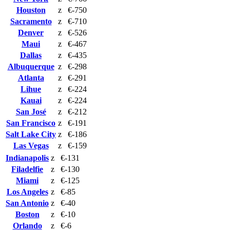
Houston
z
€-750
Sacramento
z
€-710
Denver
z
€-526
Maui
z
€-467
Dallas
z
€-435
Albuquerque
z
€-298
Atlanta
z
€-291
Lihue
z
€-224
Kauai
z
€-224
San José
z
€-212
San Francisco
z
€-191
Salt Lake City
z
€-186
Las Vegas
z
€-159
Indianapolis
z
€-131
Filadelfie
z
€-130
Miami
z
€-125
Los Angeles
z
€-85
San Antonio
z
€-40
Boston
z
€-10
Orlando
z
€-6