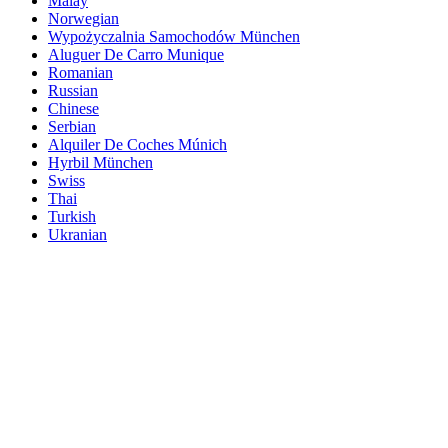
Malay
Norwegian
Wypożyczalnia Samochodów München
Aluguer De Carro Munique
Romanian
Russian
Chinese
Serbian
Alquiler De Coches Múnich
Hyrbil München
Swiss
Thai
Turkish
Ukranian