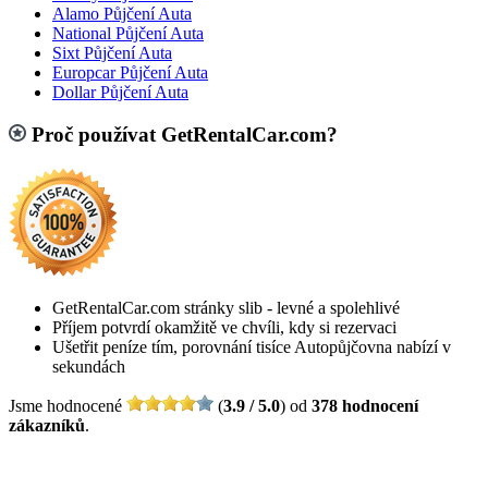
Alamo Půjčení Auta
National Půjčení Auta
Sixt Půjčení Auta
Europcar Půjčení Auta
Dollar Půjčení Auta
Proč používat GetRentalCar.com?
GetRentalCar.com stránky slib - levné a spolehlivé
Příjem potvrdí okamžitě ve chvíli, kdy si rezervaci
Ušetřit peníze tím, porovnání tisíce Autopůjčovna nabízí v
sekundách
Jsme hodnocené
(
3.9 / 5.0
) od
378 hodnocení
zákazníků
.