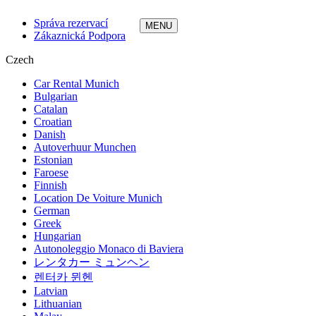
Správa rezervací
Zákaznická Podpora
Czech
Car Rental Munich
Bulgarian
Catalan
Croatian
Danish
Autoverhuur Munchen
Estonian
Faroese
Finnish
Location De Voiture Munich
German
Greek
Hungarian
Autonoleggio Monaco di Baviera
レンタカー ミュンヘン
렌터카 뮌헨
Latvian
Lithuanian