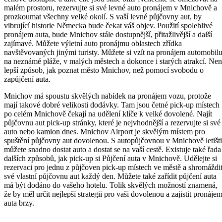
malém prostoru, rezervujte si své levné auto pronájem v Mnichově a
prozkoumat všechny velké okolí. S vaší levné půjčovny aut, by
vibrující historie Německa bude čekat váš objev. Použití spolehlivé
pronájem auta, bude Mnichov stále dostupnější, přitažlivější a další
zajímavé. Můžete výletní auto pronájmu oblastech zřídka
navštěvovaných jinými turisty. Můžete si vzít na pronájem automobil
na neznámé pláže, v malých městech a dokonce i starých atrakcí. Nen
lepší způsob, jak poznat město Mnichov, než pomocí svobodu o
zapůjčení auta.
Mnichov má spoustu skvělých nabídek na pronájem vozu, protože
mají takové dobré velikosti dodávky. Tam jsou četné pick-up místech
po celém Mnichově čekají na udělení klíče k velké dovolené. Najít
půjčovnu aut pick-up stránky, které je nejvhodnější a rezervujte si své
auto nebo kamion dnes. Mnichov Airport je skvělým místem pro
spuštění půjčovny aut dovolenou. S autopůjčovnou v Mnichově letišti
můžete snadno dostat auto a dostat se na vaší cestě. Existuje také řada
dalších způsobů, jak pick-up si Půjčení auta v Mnichově. Udělejte si
rezervaci pro jednu z půjčoven pick-up místech ve městě a shromáždi
své vlastní půjčovnu aut každý den. Můžete také zařídit půjčení auta
má být dodáno do vašeho hotelu. Tolik skvělých možností znamená,
že by měl určit nejlepší strategii pro vaši dovolenou a zajistit pronáje
auta brzy.