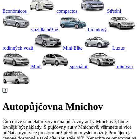
Económicos
compactos
Střední
vozidla běžné
Prémiový
rodinných vozů
Mini Elite
Luxus
Mini
speciální
minivan
Autopůjčovna Mnichov
Čím dříve si udělat rezervaci na půjčovny aut v Mnichově, bude
levnější být náklady. S půjčovny aut v Mnichově, všimnete si více
udělat a nyní více prostoru než předtím myslel možný.Pronájem je
cenově dostupné a také cíle jsou stále blíž. Nenechte se omezovat na