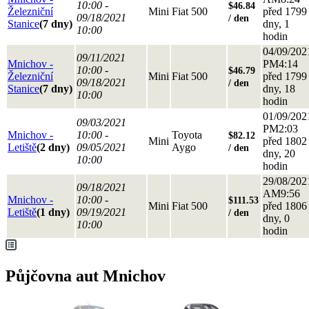
10:00 -
$46.84
Železniční
Mini
Fiat 500
před 1799
09/18/2021
/ den
Stanice
(7 dny)
dny, 1
10:00
hodin
04/09/202
09/11/2021
Mnichov -
PM4:14
10:00 -
$46.79
Železniční
Mini
Fiat 500
před 1799
09/18/2021
/ den
Stanice
(7 dny)
dny, 18
10:00
hodin
01/09/202
09/03/2021
PM2:03
Mnichov -
10:00 -
Toyota
$82.12
Mini
před 1802
Letiště
(2 dny)
09/05/2021
Aygo
/ den
dny, 20
10:00
hodin
29/08/202
09/18/2021
AM9:56
Mnichov -
10:00 -
$111.53
Mini
Fiat 500
před 1806
Letiště
(1 dny)
09/19/2021
/ den
dny, 0
10:00
hodin
Půjčovna aut Mnichov