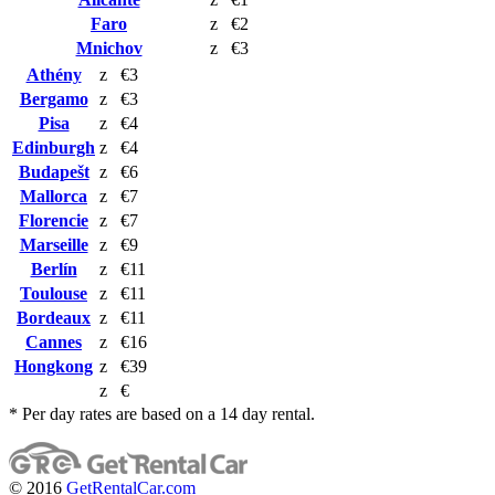
Faro
z
€2
Mnichov
z
€3
Athény
z
€3
Bergamo
z
€3
Pisa
z
€4
Edinburgh
z
€4
Budapešt
z
€6
Mallorca
z
€7
Florencie
z
€7
Marseille
z
€9
Berlín
z
€11
Toulouse
z
€11
Bordeaux
z
€11
Cannes
z
€16
Hongkong
z
€39
z
€
* Per day rates are based on a 14 day rental.
© 2016
GetRentalCar.com