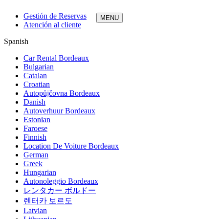
Gestión de Reservas
Atención al cliente
Spanish
Car Rental Bordeaux
Bulgarian
Catalan
Croatian
Autopůjčovna Bordeaux
Danish
Autoverhuur Bordeaux
Estonian
Faroese
Finnish
Location De Voiture Bordeaux
German
Greek
Hungarian
Autonoleggio Bordeaux
レンタカー ボルドー
렌터카 보르도
Latvian