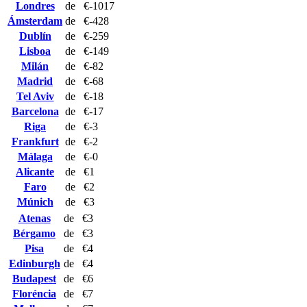
Londres
de
€-1017
Ámsterdam
de
€-428
Dublín
de
€-259
Lisboa
de
€-149
Milán
de
€-82
Madrid
de
€-68
Tel Aviv
de
€-18
Barcelona
de
€-17
Riga
de
€-3
Frankfurt
de
€-2
Málaga
de
€-0
Alicante
de
€1
Faro
de
€2
Múnich
de
€3
Atenas
de
€3
Bérgamo
de
€3
Pisa
de
€4
Edinburgh
de
€4
Budapest
de
€6
Floréncia
de
€7