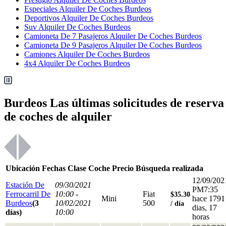
Especiales Alquiler De Coches Burdeos
Deportivos Alquiler De Coches Burdeos
Suv Alquiler De Coches Burdeos
Camioneta De 7 Pasajeros Alquiler De Coches Burdeos
Camioneta De 9 Pasajeros Alquiler De Coches Burdeos
Camiones Alquiler De Coches Burdeos
4x4 Alquiler De Coches Burdeos
Burdeos Las últimas solicitudes de reserva
de coches de alquiler
Ubicación
Fechas
Clase
Coche
Precio
Búsqueda realizada
12/09/202
Estación De
09/30/2021
PM7:35
Ferrocarril De
10:00 -
Fiat
$35.30
Mini
hace 1791
Burdeos
(3
10/02/2021
500
/ día
dias, 17
días)
10:00
horas