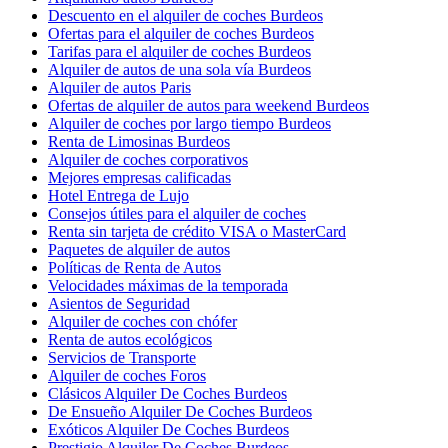
Descuento en el alquiler de coches Burdeos
Ofertas para el alquiler de coches Burdeos
Tarifas para el alquiler de coches Burdeos
Alquiler de autos de una sola vía Burdeos
Alquiler de autos Paris
Ofertas de alquiler de autos para weekend Burdeos
Alquiler de coches por largo tiempo Burdeos
Renta de Limosinas Burdeos
Alquiler de coches corporativos
Mejores empresas calificadas
Hotel Entrega de Lujo
Consejos útiles para el alquiler de coches
Renta sin tarjeta de crédito VISA o MasterCard
Paquetes de alquiler de autos
Políticas de Renta de Autos
Velocidades máximas de la temporada
Asientos de Seguridad
Alquiler de coches con chófer
Renta de autos ecológicos
Servicios de Transporte
Alquiler de coches Foros
Clásicos Alquiler De Coches Burdeos
De Ensueño Alquiler De Coches Burdeos
Exóticos Alquiler De Coches Burdeos
Prestigio Alquiler De Coches Burdeos