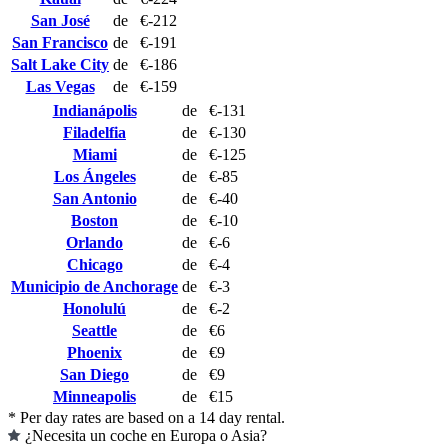
San José
de
€-212
San Francisco
de
€-191
Salt Lake City
de
€-186
Las Vegas
de
€-159
Indianápolis
de
€-131
Filadelfia
de
€-130
Miami
de
€-125
Los Ángeles
de
€-85
San Antonio
de
€-40
Boston
de
€-10
Orlando
de
€-6
Chicago
de
€-4
Municipio de Anchorage
de
€-3
Honolulú
de
€-2
Seattle
de
€6
Phoenix
de
€9
San Diego
de
€9
Minneapolis
de
€15
* Per day rates are based on a 14 day rental.
¿Necesita un coche en Europa o Asia?