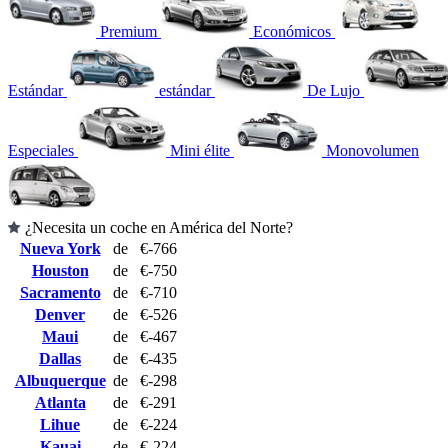
Premium
Económicos
Estándar
estándar
De Lujo
Especiales
Mini élite
Monovolumen
¿Necesita un coche en América del Norte?
Nueva York
de
€-766
Houston
de
€-750
Sacramento
de
€-710
Denver
de
€-526
Maui
de
€-467
Dallas
de
€-435
Albuquerque
de
€-298
Atlanta
de
€-291
Lihue
de
€-224
Kauai
de
€-224