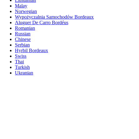
Lithuanian
Malay
Norwegian
Wypożyczalnia Samochodów Bordeaux
Aluguer De Carro Bordéus
Romanian
Russian
Chinese
Serbian
Hyrbil Bordeaux
Swiss
Thai
Turkish
Ukranian