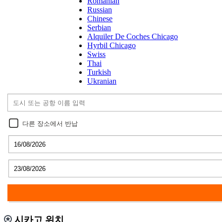
Romanian
Russian
Chinese
Serbian
Alquiler De Coches Chicago
Hyrbil Chicago
Swiss
Thai
Turkish
Ukranian
다른 장소에서 반납
시카고 위치