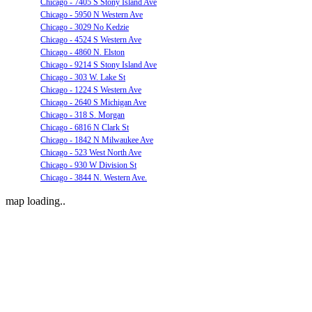
Chicago - 7405 S Stony Island Ave
Chicago - 5950 N Western Ave
Chicago - 3029 No Kedzie
Chicago - 4524 S Western Ave
Chicago - 4860 N. Elston
Chicago - 9214 S Stony Island Ave
Chicago - 303 W. Lake St
Chicago - 1224 S Western Ave
Chicago - 2640 S Michigan Ave
Chicago - 318 S. Morgan
Chicago - 6816 N Clark St
Chicago - 1842 N Milwaukee Ave
Chicago - 523 West North Ave
Chicago - 930 W Division St
Chicago - 3844 N. Western Ave.
map loading..