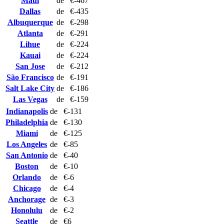
Maui
de
€-467
Dallas
de
€-435
Albuquerque
de
€-298
Atlanta
de
€-291
Lihue
de
€-224
Kauai
de
€-224
San Jose
de
€-212
São Francisco
de
€-191
Salt Lake City
de
€-186
Las Vegas
de
€-159
Indianapolis
de
€-131
Philadelphia
de
€-130
Miami
de
€-125
Los Angeles
de
€-85
San Antonio
de
€-40
Boston
de
€-10
Orlando
de
€-6
Chicago
de
€-4
Anchorage
de
€-3
Honolulu
de
€-2
Seattle
de
€6