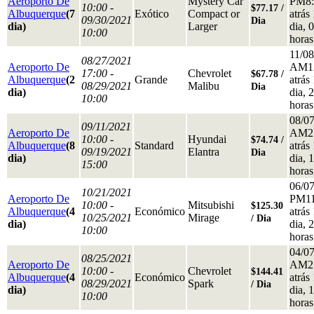
Aeroporto De
Mystery Car
PM8:
10:00 -
$77.17 /
Albuquerque
(7
Exótico
Compact or
atrás
09/30/2021
Dia
dia)
Larger
dia, 0
10:00
horas
11/0
08/27/2021
Aeroporto De
AM1
17:00 -
Chevrolet
$67.78 /
Albuquerque
(2
Grande
atrás
08/29/2021
Malibu
Dia
dia)
dia, 
10:00
horas
08/0
09/11/2021
Aeroporto De
AM2
10:00 -
Hyundai
$74.74 /
Albuquerque
(8
Standard
atrás
09/19/2021
Elantra
Dia
dia)
dia, 
15:00
horas
06/0
10/21/2021
Aeroporto De
PM11
10:00 -
Mitsubishi
$125.30
Albuquerque
(4
Económico
atrás
10/25/2021
Mirage
/ Dia
dia)
dia, 
10:00
horas
04/0
08/25/2021
Aeroporto De
AM2
10:00 -
Chevrolet
$144.41
Albuquerque
(4
Económico
atrás
08/29/2021
Spark
/ Dia
dia)
dia, 
10:00
horas