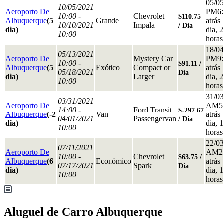
05/0
10/05/2021
Aeroporto De
PM6:
10:00 -
Chevrolet
$110.75
Albuquerque
(5
Grande
atrás
10/10/2021
Impala
/ Dia
dia)
dia, 2
10:00
horas
18/0
05/13/2021
Aeroporto De
Mystery Car
PM9:
10:00 -
$91.11 /
Albuquerque
(5
Exótico
Compact or
atrás
05/18/2021
Dia
dia)
Larger
dia, 
10:00
horas
31/0
03/31/2021
Aeroporto De
AM5
14:00 -
Ford Transit
$-297.67
Albuquerque
(-2
Van
atrás
04/01/2021
Passengervan
/ Dia
dia)
dia, 
10:00
horas
22/0
07/11/2021
Aeroporto De
AM2
10:00 -
Chevrolet
$63.75 /
Albuquerque
(6
Económico
atrás
07/17/2021
Spark
Dia
dia)
dia, 
10:00
horas
Aluguel de Carro Albuquerque