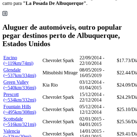
carro para
"La Posada De Albuquerque"
.
Aluguer de automóveis, outro popular
pegar destinos perto de Albuquerque,
Estados Unidos
Encino
22/09/2014 -
Chevrolet Spark
$17.73/Di
(~119km/74mi)
22/10/2014
Glendale
08/05/2019 -
Mitsubishi Mirage
$22.44/Di
(~537km/334mi)
16/05/2019
Green Valley
03/12/2014 -
Kia Rio
$24.09/Di
(~540km/336mi)
01/04/2015
Prescott
15/12/2014 -
Chevrolet Spark
$24.29/Di
(~534km/332mi)
22/12/2014
Fountain Hills
05/12/2014 -
Chevrolet Spark
$25.10/Di
(~495km/308mi)
12/12/2014
Scottsdale
02/01/2015 -
Chevrolet Spark
$25.56/Di
(~516km/321mi)
04/01/2015
Valencia
14/01/2015 -
Chevrolet Spark
$29.41/Di
(~32km/20mi)
15/01/2015