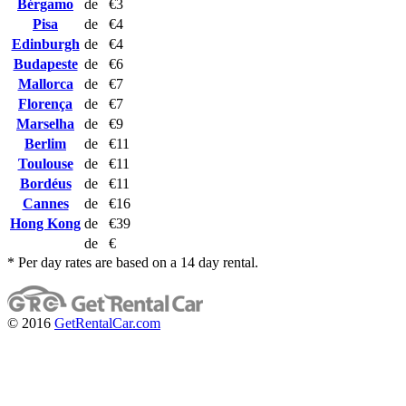
Bérgamo
de
€3
Pisa
de
€4
Edinburgh
de
€4
Budapeste
de
€6
Mallorca
de
€7
Florença
de
€7
Marselha
de
€9
Berlim
de
€11
Toulouse
de
€11
Bordéus
de
€11
Cannes
de
€16
Hong Kong
de
€39
de
€
* Per day rates are based on a 14 day rental.
© 2016
GetRentalCar.com