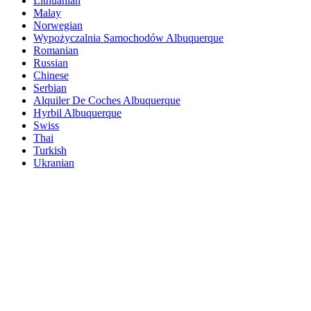
Lithuanian
Malay
Norwegian
Wypożyczalnia Samochodów Albuquerque
Romanian
Russian
Chinese
Serbian
Alquiler De Coches Albuquerque
Hyrbil Albuquerque
Swiss
Thai
Turkish
Ukranian