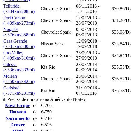
Telluride
06/11/2016 -
Chevrolet Spark
$30.86/Di
(~334km/208mi)
13/11/2016
Fort Carson
12/07/2013 -
Chevrolet Spark
$31.20/Di
(~439km/273mi)
28/07/2013
Nogales
05/07/2013 -
Chevrolet Spark
$33.08/Di
(~576km/358mi)
06/07/2013
Casa Grande
12/09/2018 -
Nissan Versa
$33.84/Di
(~531km/330mi)
19/09/2018
Oro Valley
25/09/2013 -
Chevrolet Spark
$34.84/Di
(~499km/310mi)
27/09/2013
Odessa
28/08/2014 -
Kia Rio
$35.53/Di
(~536km/333mi)
02/09/2014
Mclean
25/06/2014 -
Chevrolet Spark
$36.52/Di
(~550km/342mi)
26/06/2014
Carlsbad
31/10/2016 -
Kia Rio
$36.58/Di
(~371km/231mi)
07/11/2016
Precisa de um carro na América do Norte?
Nova Iorque
de
€-766
Houston
de
€-750
Sacramento
de
€-710
Denver
de
€-526