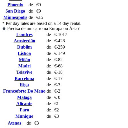
Phoenix
de
€9
San Diego
de
€9
Minneapolis
de
€15
* Per day rates are based on a 14 day rental.
Precisa de um carro na Europa ou Ásia?
Londres
de
€-1017
Amsterdão
de
€-428
Dublim
de
€-259
Lisboa
de
€-149
Milão
de
€-82
Madri
de
€-68
Telavive
de
€-18
Barcelona
de
€-17
Riga
de
€-3
Francoforte Do Meno
de
€-2
Málaga
de
€-0
Alicante
de
€1
Faro
de
€2
Munique
de
€3
Atenas
de
€3