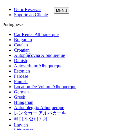
Gerir Reservas
Suporte ao Cliente
Portuguese
Car Rental Albuquerque
Bulgarian
Catalan
Croatian
Autopůjčovna Albuquerque
Danish
Autoverhuur Albuquerque
Estonian
Faroese
Finnish
Location De Voiture Albuquerque
German
Greek
Hungarian
Autonoleggio Albuquerque
レンタカー アルバカーキ
렌터카 앨버커키
Latvian