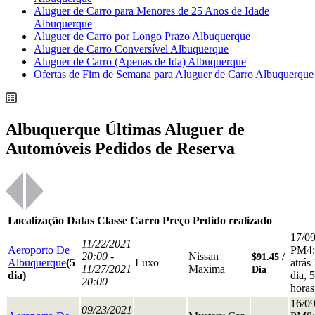
Aluguer de Carro para Menores de 25 Anos de Idade
Albuquerque
Aluguer de Carro por Longo Prazo Albuquerque
Aluguer de Carro Conversível Albuquerque
Aluguer de Carro (Apenas de Ida) Albuquerque
Ofertas de Fim de Semana para Aluguer de Carro Albuquerque
Albuquerque Últimas Aluguer de
Automóveis Pedidos de Reserva
Localização
Datas
Classe
Carro
Preço
Pedido realizado
17/0
11/22/2021
Aeroporto De
PM4:
20:00 -
Nissan
$91.45 /
Albuquerque
(5
Luxo
atrás
11/27/2021
Maxima
Dia
dia)
dia, 5
20:00
horas
16/0
09/23/2021