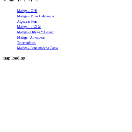
Malaga - 공항
Malaga - Mijas Calahonda
Algeciras Port
Malaga - 기차역
Malaga - Ortega Y Gasset
Malaga - Antequera
Torremolinos
Malaga - Benalmadena Costa
map loading..