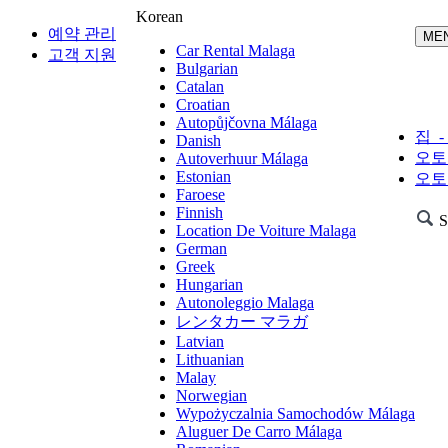
Korean
예약 관리
Car Rental Malaga
고객 지원
Bulgarian
Catalan
Croatian
Autopůjčovna Málaga
집 -
Danish
오토
Autoverhuur Málaga
Estonian
오토
Faroese
Finnish
Se
Location De Voiture Malaga
German
Greek
Hungarian
Autonoleggio Malaga
レンタカー マラガ
Latvian
Lithuanian
Malay
Norwegian
Wypożyczalnia Samochodów Málaga
Aluguer De Carro Málaga