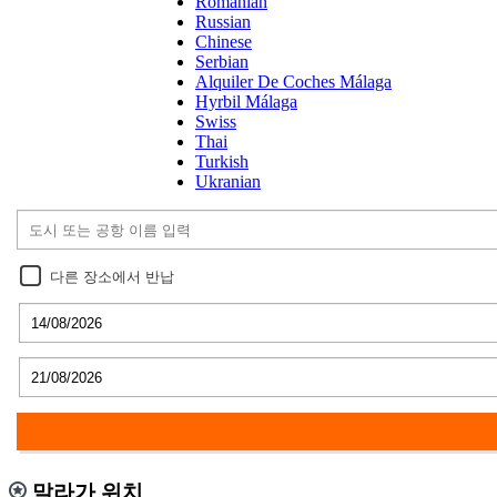
Romanian
Russian
Chinese
Serbian
Alquiler De Coches Málaga
Hyrbil Málaga
Swiss
Thai
Turkish
Ukranian
다른 장소에서 반납
말라가 위치