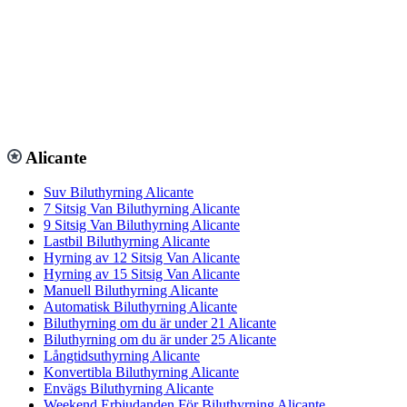
Alicante
Suv Biluthyrning Alicante
7 Sitsig Van Biluthyrning Alicante
9 Sitsig Van Biluthyrning Alicante
Lastbil Biluthyrning Alicante
Hyrning av 12 Sitsig Van Alicante
Hyrning av 15 Sitsig Van Alicante
Manuell Biluthyrning Alicante
Automatisk Biluthyrning Alicante
Biluthyrning om du är under 21 Alicante
Biluthyrning om du är under 25 Alicante
Långtidsuthyrning Alicante
Konvertibla Biluthyrning Alicante
Envägs Biluthyrning Alicante
Weekend Erbjudanden För Biluthyrning Alicante