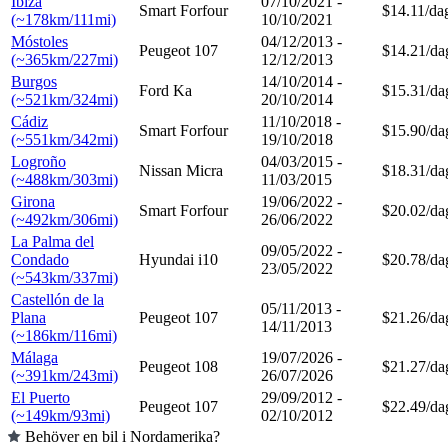
Ibiza
07/10/2021 -
Smart Forfour
$14.11/da
(~178km/111mi)
10/10/2021
Móstoles
04/12/2013 -
Peugeot 107
$14.21/da
(~365km/227mi)
12/12/2013
Burgos
14/10/2014 -
Ford Ka
$15.31/da
(~521km/324mi)
20/10/2014
Cádiz
11/10/2018 -
Smart Forfour
$15.90/da
(~551km/342mi)
19/10/2018
Logroño
04/03/2015 -
Nissan Micra
$18.31/da
(~488km/303mi)
11/03/2015
Girona
19/06/2022 -
Smart Forfour
$20.02/da
(~492km/306mi)
26/06/2022
La Palma del
09/05/2022 -
Condado
Hyundai i10
$20.78/da
23/05/2022
(~543km/337mi)
Castellón de la
05/11/2013 -
Plana
Peugeot 107
$21.26/da
14/11/2013
(~186km/116mi)
Málaga
19/07/2026 -
Peugeot 108
$21.27/da
(~391km/243mi)
26/07/2026
El Puerto
29/09/2012 -
Peugeot 107
$22.49/da
(~149km/93mi)
02/10/2012
Behöver en bil i Nordamerika?