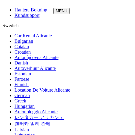
Hantera Bokning
Kundsupport
Swedish
Car Rental Alicante
Bulgarian
Catalan
Croatian
Autopůjčovna Alicante
Danish
Autoverhuur Alicante
Estonian
Faroese
Finnish
Location De Voiture Alicante
German
Greek
Hungarian
Autonoleggio Alicante
レンタカー アリカンテ
렌터카 알리 칸테
Latvian