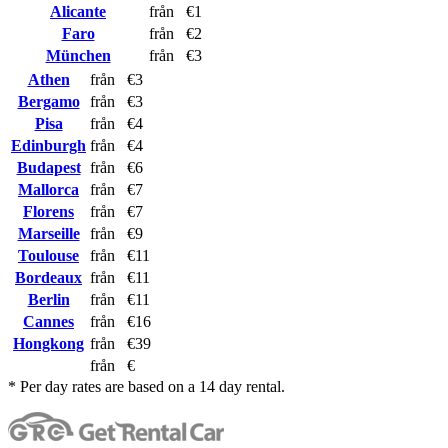
Alicante
från
€1
Faro
från
€2
München
från
€3
Athen
från
€3
Bergamo
från
€3
Pisa
från
€4
Edinburgh
från
€4
Budapest
från
€6
Mallorca
från
€7
Florens
från
€7
Marseille
från
€9
Toulouse
från
€11
Bordeaux
från
€11
Berlin
från
€11
Cannes
från
€16
Hongkong
från
€39
från
€
* Per day rates are based on a 14 day rental.