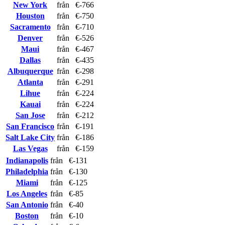
New York
från
€-766
Houston
från
€-750
Sacramento
från
€-710
Denver
från
€-526
Maui
från
€-467
Dallas
från
€-435
Albuquerque
från
€-298
Atlanta
från
€-291
Lihue
från
€-224
Kauai
från
€-224
San Jose
från
€-212
San Francisco
från
€-191
Salt Lake City
från
€-186
Las Vegas
från
€-159
Indianapolis
från
€-131
Philadelphia
från
€-130
Miami
från
€-125
Los Angeles
från
€-85
San Antonio
från
€-40
Boston
från
€-10