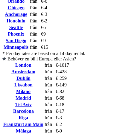
Orlando
från
€-6
Chicago
från
€-4
Anchorage
från
€-3
Honolulu
från
€-2
Seattle
från
€6
Phoenix
från
€9
San Diego
från
€9
Minneapolis
från
€15
* Per day rates are based on a 14 day rental.
Behöver en bil i Europa eller Asien?
London
från
€-1017
Amsterdam
från
€-428
Dublin
från
€-259
Lissabon
från
€-149
Milano
från
€-82
Madrid
från
€-68
Tel Aviv
från
€-18
Barcelona
från
€-17
Riga
från
€-3
Frankfurt am Main
från
€-2
Málaga
från
€-0