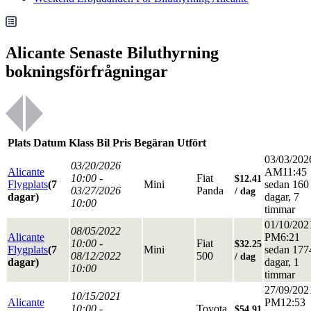
Alicante Senaste Biluthyrning
bokningsförfrågningar
Plats
Datum
Klass
Bil
Pris
Begäran Utfört
03/03/202
03/20/2026
Alicante
AM11:45
10:00 -
Fiat
$12.41
Flygplats
(7
Mini
sedan 160
03/27/2026
Panda
/ dag
dagar)
dagar, 7
10:00
timmar
01/10/202
08/05/2022
Alicante
PM6:21
10:00 -
Fiat
$32.25
Flygplats
(7
Mini
sedan 177
08/12/2022
500
/ dag
dagar)
dagar, 1
10:00
timmar
27/09/202
10/15/2021
Alicante
PM12:53
10:00 -
Toyota
$54.91