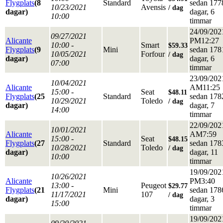
Flygplats
(8
Standard
sedan 177
10/23/2021
Avensis
/ dag
dagar)
dagar, 6
10:00
timmar
24/09/202
09/27/2021
Alicante
PM12:27
10:00 -
Smart
$59.33
Flygplats
(9
Mini
sedan 178
10/05/2021
Forfour
/ dag
dagar)
dagar, 6
07:00
timmar
23/09/202
10/04/2021
Alicante
AM11:25
15:00 -
Seat
$48.11
Flygplats
(25
Standard
sedan 178
10/29/2021
Toledo
/ dag
dagar)
dagar, 7
14:00
timmar
22/09/202
10/01/2021
Alicante
AM7:59
15:00 -
Seat
$48.15
Flygplats
(27
Standard
sedan 178
10/28/2021
Toledo
/ dag
dagar)
dagar, 11
10:00
timmar
19/09/202
10/26/2021
Alicante
PM3:40
13:00 -
Peugeot
$29.77
Flygplats
(21
Mini
sedan 178
11/17/2021
107
/ dag
dagar)
dagar, 3
15:00
timmar
19/09/202