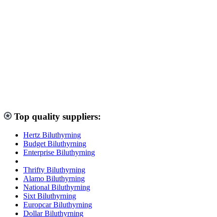
Top quality suppliers:
Hertz Biluthyrning
Budget Biluthyrning
Enterprise Biluthyrning
Thrifty Biluthyrning
Alamo Biluthyrning
National Biluthyrning
Sixt Biluthyrning
Europcar Biluthyrning
Dollar Biluthyrning