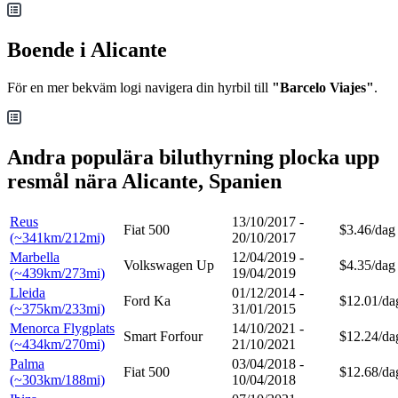
Boende i Alicante
För en mer bekväm logi navigera din hyrbil till
"Barcelo Viajes"
.
Andra populära biluthyrning plocka upp
resmål nära Alicante, Spanien
Reus
13/10/2017 -
Fiat 500
$3.46/dag
(~341km/212mi)
20/10/2017
Marbella
12/04/2019 -
Volkswagen Up
$4.35/dag
(~439km/273mi)
19/04/2019
Lleida
01/12/2014 -
Ford Ka
$12.01/da
(~375km/233mi)
31/01/2015
Menorca Flygplats
14/10/2021 -
Smart Forfour
$12.24/da
(~434km/270mi)
21/10/2021
Palma
03/04/2018 -
Fiat 500
$12.68/da
(~303km/188mi)
10/04/2018