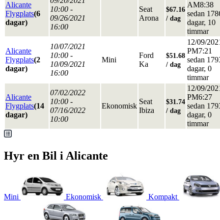
09/20/2021
Alicante
AM8:38
10:00 -
Seat
$67.16
Flygplats
(6
sedan 178
09/26/2021
Arona
/ dag
dagar)
dagar, 10
16:00
timmar
12/09/202
10/07/2021
Alicante
PM7:21
10:00 -
Ford
$51.68
Flygplats
(2
Mini
sedan 179
10/09/2021
Ka
/ dag
dagar)
dagar, 0
16:00
timmar
12/09/202
07/02/2022
Alicante
PM6:27
10:00 -
Seat
$31.74
Flygplats
(14
Ekonomisk
sedan 179
07/16/2022
Ibiza
/ dag
dagar)
dagar, 0
10:00
timmar
Hyr en Bil i Alicante
Mini
Ekonomisk
Kompakt