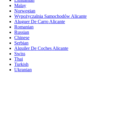
Lithuanian
Malay
Norwegian
Wypożyczalnia Samochodów Alicante
Aluguer De Carro Alicante
Romanian
Russian
Chinese
Serbian
Alquiler De Coches Alicante
Swiss
Thai
Turkish
Ukranian