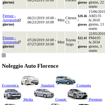
06/29/2019 10:00
Fortwo
giorno)
giorno, 22
giorno
orario
15/06/201
Firenze -
AM3:35
$20.46
06/21/2019 10:00 -
Citroen
Aeroporto
(2
Mini
fa 2610
/
06/23/2019 10:00
C1
giorno)
giorno, 13
giorno
orario
22/05/201
Firenze -
PM4:03
$22.41
07/20/2019 10:00 -
Toyota
Aeroporto
(7
Mini
fa 2634
/
07/27/2019 10:00
Aygo
giorno)
giorno, 1
giorno
orario
Noleggio Auto Florence
Economica
Standard
Compatta
Media
Grande
Premium