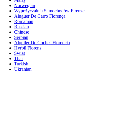
Malay
Norwegian
Wypożyczalnia Samochodów Firenze
Aluguer De Carro Florença
Romanian
Russian
Chinese
Serbian
Alquiler De Coches Floréncia
Hyrbil Florens
Swiss
Thai
Turkish
Ukranian