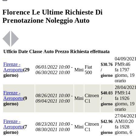
Florence Le Ultime Richieste Di
Prenotazione Noleggio Auto
Ufficio
Date
Classe
Auto
Prezzo
Richiesta effettuata
04/09/202
Firenze -
PM9:46
$30.76
06/01/2022 10:00 -
Fiat
Aeroporto
(29
Mini
fa 1797
/
06/30/2022 10:00
500
giorno)
giorno, 19
giorno
orario
28/04/202
Firenze -
PM9:14
$40.03
08/26/2021 10:00 -
Citroen
Aeroporto
(9
Mini
fa 1926
/
09/04/2021 10:00
C1
giorno)
giorno, 19
giorno
orario
27/04/202
Firenze -
AM10:20
$42.96
08/23/2021 10:00 -
Citroen
Aeroporto
(7
Mini
fa 1928
/
08/30/2021 10:00
C1
giorno)
giorno, 6
giorno