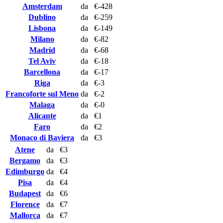
Amsterdam
da
€-428
Dublino
da
€-259
Lisbona
da
€-149
Milano
da
€-82
Madrid
da
€-68
Tel Aviv
da
€-18
Barcellona
da
€-17
Riga
da
€-3
Francoforte sul Meno
da
€-2
Malaga
da
€-0
Alicante
da
€1
Faro
da
€2
Monaco di Baviera
da
€3
Atene
da
€3
Bergamo
da
€3
Edimburgo
da
€4
Pisa
da
€4
Budapest
da
€6
Florence
da
€7
Mallorca
da
€7