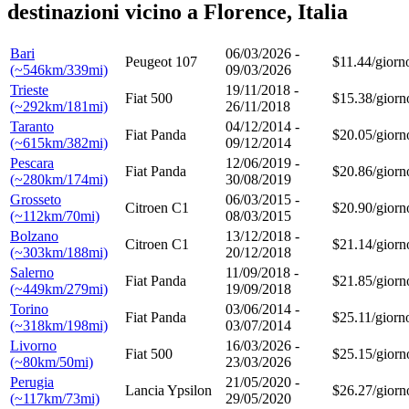
destinazioni vicino a Florence, Italia
Bari
06/03/2026 -
Peugeot 107
$11.44/giorn
(~546km/339mi)
09/03/2026
Trieste
19/11/2018 -
Fiat 500
$15.38/giorn
(~292km/181mi)
26/11/2018
Taranto
04/12/2014 -
Fiat Panda
$20.05/giorn
(~615km/382mi)
09/12/2014
Pescara
12/06/2019 -
Fiat Panda
$20.86/giorn
(~280km/174mi)
30/08/2019
Grosseto
06/03/2015 -
Citroen C1
$20.90/giorn
(~112km/70mi)
08/03/2015
Bolzano
13/12/2018 -
Citroen C1
$21.14/giorn
(~303km/188mi)
20/12/2018
Salerno
11/09/2018 -
Fiat Panda
$21.85/giorn
(~449km/279mi)
19/09/2018
Torino
03/06/2014 -
Fiat Panda
$25.11/giorn
(~318km/198mi)
03/07/2014
Livorno
16/03/2026 -
Fiat 500
$25.15/giorn
(~80km/50mi)
23/03/2026
Perugia
21/05/2020 -
Lancia Ypsilon
$26.27/giorn
(~117km/73mi)
29/05/2020