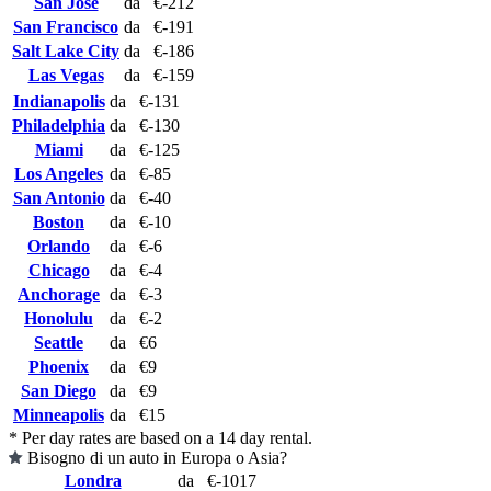
San Jose
da
€-212
San Francisco
da
€-191
Salt Lake City
da
€-186
Las Vegas
da
€-159
Indianapolis
da
€-131
Philadelphia
da
€-130
Miami
da
€-125
Los Angeles
da
€-85
San Antonio
da
€-40
Boston
da
€-10
Orlando
da
€-6
Chicago
da
€-4
Anchorage
da
€-3
Honolulu
da
€-2
Seattle
da
€6
Phoenix
da
€9
San Diego
da
€9
Minneapolis
da
€15
* Per day rates are based on a 14 day rental.
Bisogno di un auto in Europa o Asia?
Londra
da
€-1017