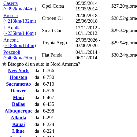
Caserta
05/05/2014 -
Opel Corsa
$27.20/giorn
(~392km/244mi)
19/05/2014
Brescia
20/06/2018 -
Citroen C1
$28.52/giorn
(~213km/132mi)
25/06/2018
L'Aquila
12/11/2012 -
Smart Car
$29.34/giorn
(~235km/146mi)
16/11/2012
Ancona
27/05/2026 -
Toyota Aygo
$29.94/giorn
(~183km/114mi)
03/06/2026
Pozzuoli
04/11/2014 -
Fiat Panda
$30.24/giorn
(~403km/250mi)
06/11/2014
Bisogno di un auto in Nord America?
New York
da
€-766
Houston
da
€-750
Sacramento
da
€-710
Denver
da
€-526
Maui
da
€-467
Dallas
da
€-435
Albuquerque
da
€-298
Atlanta
da
€-291
Kauai
da
€-224
Lihue
da
€-224