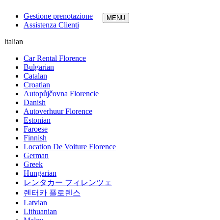
Gestione prenotazione
Assistenza Clienti
Italian
Car Rental Florence
Bulgarian
Catalan
Croatian
Autopůjčovna Florencie
Danish
Autoverhuur Florence
Estonian
Faroese
Finnish
Location De Voiture Florence
German
Greek
Hungarian
レンタカー フィレンツェ
렌터카 플로렌스
Latvian
Lithuanian