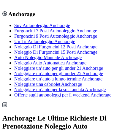
Anchorage
Suv Autonoleggio Anchorage
Furgoncini 7 Posti Autonoleggio Anchorage
Furgoncini 9 Posti Autonoleggio Anchorage
Un Tir Autonoleggio Anchorage
Noleggio Di Furgoncini 12 Posti Anchorage
Noleggio Di Furgoncini 15 Posti Anchorage
Auto Noleggio Manuale Anchorage
Noleggio Auto Automatica Anchorage
Noleggiare un’auto per gli under 21 Anchorage
Noleggiare un’auto per gli under 25 Anchorage
Noleggiare un’auto a lungo termine Anchorage
Noleggiare una cabriolet Anchorage
Noleggiare un’auto per la sola andata Anchorage
Offerte sugli autonoleggi per il weekend Anchorage
Anchorage Le Ultime Richieste Di
Prenotazione Noleggio Auto