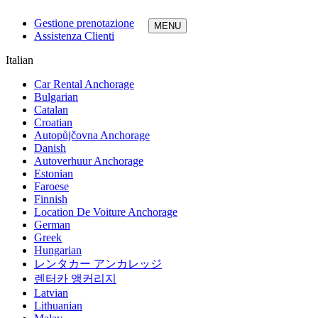
Gestione prenotazione
Assistenza Clienti
Italian
Car Rental Anchorage
Bulgarian
Catalan
Croatian
Autopůjčovna Anchorage
Danish
Autoverhuur Anchorage
Estonian
Faroese
Finnish
Location De Voiture Anchorage
German
Greek
Hungarian
レンタカー アンカレッジ
렌터카 앵커리지
Latvian
Lithuanian