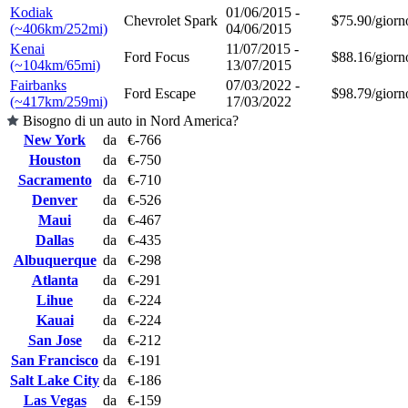
Kodiak
01/06/2015 -
Chevrolet Spark
$75.90/giorn
(~406km/252mi)
04/06/2015
Kenai
11/07/2015 -
Ford Focus
$88.16/giorn
(~104km/65mi)
13/07/2015
Fairbanks
07/03/2022 -
Ford Escape
$98.79/giorn
(~417km/259mi)
17/03/2022
Bisogno di un auto in Nord America?
New York
da
€-766
Houston
da
€-750
Sacramento
da
€-710
Denver
da
€-526
Maui
da
€-467
Dallas
da
€-435
Albuquerque
da
€-298
Atlanta
da
€-291
Lihue
da
€-224
Kauai
da
€-224
San Jose
da
€-212
San Francisco
da
€-191
Salt Lake City
da
€-186
Las Vegas
da
€-159