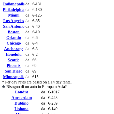
Indianapolis
da
€-131
Philadelphia
da
€-130
Miami
da
€-125
Los Angeles
da
€-85
San Antonio
da
€-40
Boston
da
€-10
Orlando
da
€-6
Chicago
da
€-4
Anchorage
da
€-3
Honolulu
da
€-2
Seattle
da
€6
Phoenix
da
€9
San Diego
da
€9
Minneapolis
da
€15
* Per day rates are based on a 14 day rental.
Bisogno di un auto in Europa o Asia?
Londra
da
€-1017
Amsterdam
da
€-428
Dublino
da
€-259
Lisbona
da
€-149