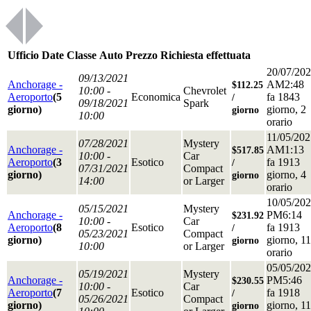
Ufficio
Date
Classe
Auto
Prezzo
Richiesta effettuata
20/07/20
09/13/2021
Anchorage -
AM2:48
$112.25
10:00 -
Chevrolet
Aeroporto
(5
Economica
fa 1843
/
09/18/2021
Spark
giorno)
giorno, 2
giorno
10:00
orario
11/05/202
07/28/2021
Mystery
Anchorage -
AM1:13
$517.85
10:00 -
Car
Aeroporto
(3
Esotico
fa 1913
/
07/31/2021
Compact
giorno)
giorno, 4
giorno
14:00
or Larger
orario
10/05/20
05/15/2021
Mystery
Anchorage -
PM6:14
$231.92
10:00 -
Car
Aeroporto
(8
Esotico
fa 1913
/
05/23/2021
Compact
giorno)
giorno, 11
giorno
10:00
or Larger
orario
05/05/20
05/19/2021
Mystery
Anchorage -
PM5:46
$230.55
10:00 -
Car
Aeroporto
(7
Esotico
fa 1918
/
05/26/2021
Compact
giorno)
giorno, 11
giorno