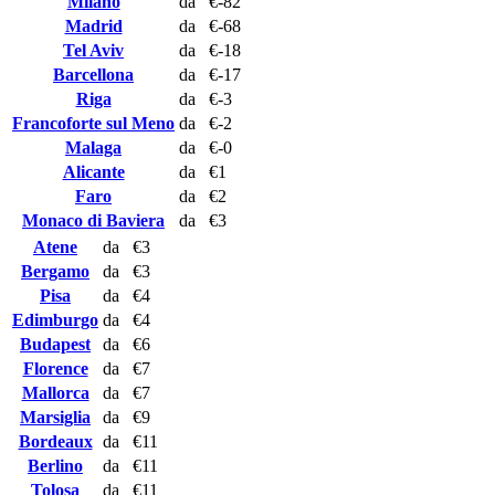
Milano
da
€-82
Madrid
da
€-68
Tel Aviv
da
€-18
Barcellona
da
€-17
Riga
da
€-3
Francoforte sul Meno
da
€-2
Malaga
da
€-0
Alicante
da
€1
Faro
da
€2
Monaco di Baviera
da
€3
Atene
da
€3
Bergamo
da
€3
Pisa
da
€4
Edimburgo
da
€4
Budapest
da
€6
Florence
da
€7
Mallorca
da
€7
Marsiglia
da
€9
Bordeaux
da
€11
Berlino
da
€11
Tolosa
da
€11