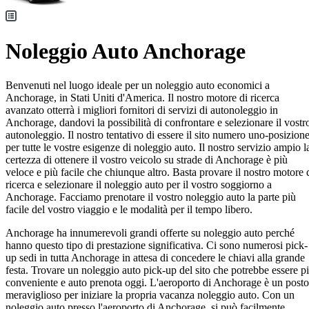
Noleggio Auto Anchorage
Benvenuti nel luogo ideale per un noleggio auto economici a
Anchorage, in Stati Uniti d'America. Il nostro motore di ricerca
avanzato otterrà i migliori fornitori di servizi di autonoleggio in
Anchorage, dandovi la possibilità di confrontare e selezionare il vostr
autonoleggio. Il nostro tentativo di essere il sito numero uno-posizion
per tutte le vostre esigenze di noleggio auto. Il nostro servizio ampio l
certezza di ottenere il vostro veicolo su strade di Anchorage è più
veloce e più facile che chiunque altro. Basta provare il nostro motore 
ricerca e selezionare il noleggio auto per il vostro soggiorno a
Anchorage. Facciamo prenotare il vostro noleggio auto la parte più
facile del vostro viaggio e le modalità per il tempo libero.
Anchorage ha innumerevoli grandi offerte su noleggio auto perché
hanno questo tipo di prestazione significativa. Ci sono numerosi pick-
up sedi in tutta Anchorage in attesa di concedere le chiavi alla grande
festa. Trovare un noleggio auto pick-up del sito che potrebbe essere p
conveniente e auto prenota oggi. L'aeroporto di Anchorage è un posto
meraviglioso per iniziare la propria vacanza noleggio auto. Con un
noleggio auto presso l'aeroporto di Anchorage, si può facilmente