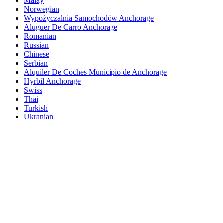
Malay
Norwegian
Wypożyczalnia Samochodów Anchorage
Aluguer De Carro Anchorage
Romanian
Russian
Chinese
Serbian
Alquiler De Coches Municipio de Anchorage
Hyrbil Anchorage
Swiss
Thai
Turkish
Ukranian