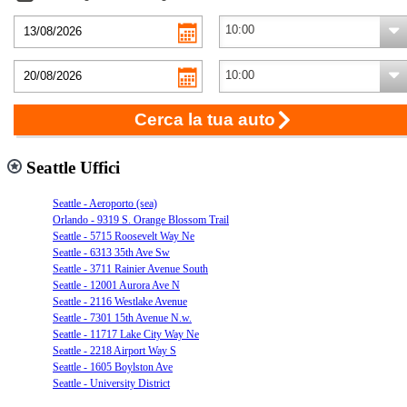
Cerca la tua auto
Seattle Uffici
Seattle - Aeroporto (sea)
Orlando - 9319 S. Orange Blossom Trail
Seattle - 5715 Roosevelt Way Ne
Seattle - 6313 35th Ave Sw
Seattle - 3711 Rainier Avenue South
Seattle - 12001 Aurora Ave N
Seattle - 2116 Westlake Avenue
Seattle - 7301 15th Avenue N.w.
Seattle - 11717 Lake City Way Ne
Seattle - 2218 Airport Way S
Seattle - 1605 Boylston Ave
Seattle - University District