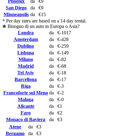
Phoenix
da
€9
San Diego
da
€9
Minneapolis
da
€15
* Per day rates are based on a 14 day rental.
Bisogno di un auto in Europa o Asia?
Londra
da
€-1017
Amsterdam
da
€-428
Dublino
da
€-259
Lisbona
da
€-149
Milano
da
€-82
Madrid
da
€-68
Tel Aviv
da
€-18
Barcellona
da
€-17
Riga
da
€-3
Francoforte sul Meno
da
€-2
Malaga
da
€-0
Alicante
da
€1
Faro
da
€2
Monaco di Baviera
da
€3
Atene
da
€3
Bergamo
da
€3