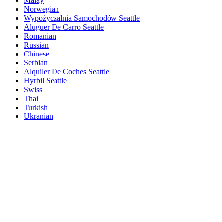
Malay
Norwegian
Wypożyczalnia Samochodów Seattle
Aluguer De Carro Seattle
Romanian
Russian
Chinese
Serbian
Alquiler De Coches Seattle
Hyrbil Seattle
Swiss
Thai
Turkish
Ukranian