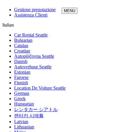
Gestione prenotazione
Assistenza Clienti
Italian
Car Rental Seattle
Bulgarian
Catalan
Croatian
Autopůjčovna Seattle
Danish
Autoverhuur Seattle
Estonian
Faroese
Finnish
Location De Voiture Seattle
German
Greek
Hungarian
レンタカー シアトル
렌터카 시애틀
Latvian
Lithuanian