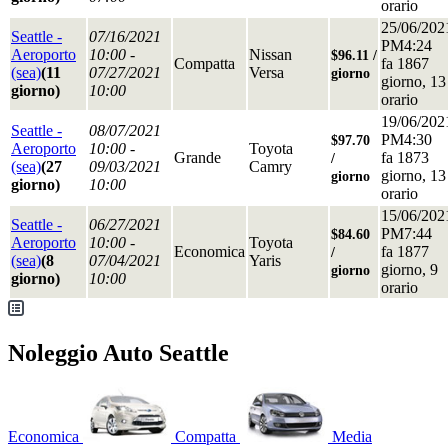
orario
25/06/202
Seattle -
07/16/2021
PM4:24
Aeroporto
10:00 -
Nissan
$96.11 /
Compatta
fa 1867
(sea)
(11
07/27/2021
Versa
giorno
giorno, 13
giorno)
10:00
orario
19/06/202
Seattle -
08/07/2021
PM4:30
$97.70
Aeroporto
10:00 -
Toyota
Grande
fa 1873
/
(sea)
(27
09/03/2021
Camry
giorno, 13
giorno
giorno)
10:00
orario
15/06/202
Seattle -
06/27/2021
PM7:44
$84.60
Aeroporto
10:00 -
Toyota
Economica
fa 1877
/
(sea)
(8
07/04/2021
Yaris
giorno, 9
giorno
giorno)
10:00
orario
Noleggio Auto Seattle
Economica
Compatta
Media