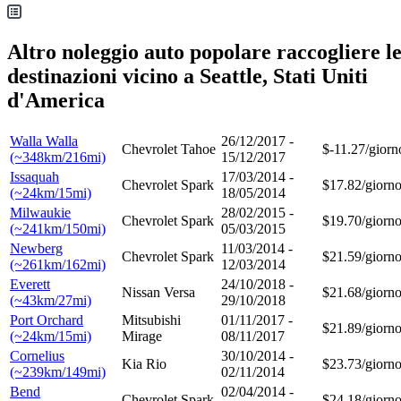
Altro noleggio auto popolare raccogliere l
destinazioni vicino a Seattle, Stati Uniti
d'America
Walla Walla
26/12/2017 -
Chevrolet Tahoe
$-11.27/giorn
(~348km/216mi)
15/12/2017
Issaquah
17/03/2014 -
Chevrolet Spark
$17.82/giorn
(~24km/15mi)
18/05/2014
Milwaukie
28/02/2015 -
Chevrolet Spark
$19.70/giorn
(~241km/150mi)
05/03/2015
Newberg
11/03/2014 -
Chevrolet Spark
$21.59/giorn
(~261km/162mi)
12/03/2014
Everett
24/10/2018 -
Nissan Versa
$21.68/giorn
(~43km/27mi)
29/10/2018
Port Orchard
Mitsubishi
01/11/2017 -
$21.89/giorn
(~24km/15mi)
Mirage
08/11/2017
Cornelius
30/10/2014 -
Kia Rio
$23.73/giorn
(~239km/149mi)
02/11/2014
Bend
02/04/2014 -
Chevrolet Spark
$24.18/giorn