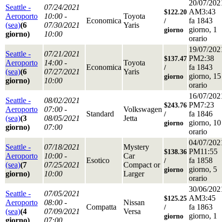
20/07/202
Seattle -
07/24/2021
AM3:43
$122.20
Aeroporto
10:00 -
Toyota
Economica
fa 1843
/
(sea)
(6
07/30/2021
Yaris
giorno, 1
giorno
giorno)
10:00
orario
19/07/202
Seattle -
07/21/2021
PM2:38
$137.47
Aeroporto
14:00 -
Toyota
Economica
fa 1843
/
(sea)
(6
07/27/2021
Yaris
giorno, 15
giorno
giorno)
10:00
orario
16/07/202
Seattle -
08/02/2021
PM7:23
$243.76
Aeroporto
07:00 -
Volkswagen
Standard
fa 1846
/
(sea)
(3
08/05/2021
Jetta
giorno, 10
giorno
giorno)
07:00
orario
04/07/202
Seattle -
07/18/2021
Mystery
PM11:55
$138.36
Aeroporto
10:00 -
Car
Esotico
fa 1858
/
(sea)
(7
07/25/2021
Compact or
giorno, 5
giorno
giorno)
10:00
Larger
orario
30/06/202
Seattle -
07/05/2021
AM3:45
$125.25
Aeroporto
08:00 -
Nissan
Compatta
fa 1863
/
(sea)
(4
07/09/2021
Versa
giorno, 1
giorno
giorno)
07:00