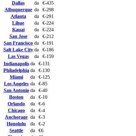
Dallas
da
€-435
Albuquerque
da
€-298
Atlanta
da
€-291
Lihue
da
€-224
Kauai
da
€-224
San Jose
da
€-212
San Francisco
da
€-191
Salt Lake City
da
€-186
Las Vegas
da
€-159
Indianapolis
da
€-131
Philadelphia
da
€-130
Miami
da
€-125
Los Angeles
da
€-85
San Antonio
da
€-40
Boston
da
€-10
Orlando
da
€-6
Chicago
da
€-4
Anchorage
da
€-3
Honolulu
da
€-2
Seattle
da
€6