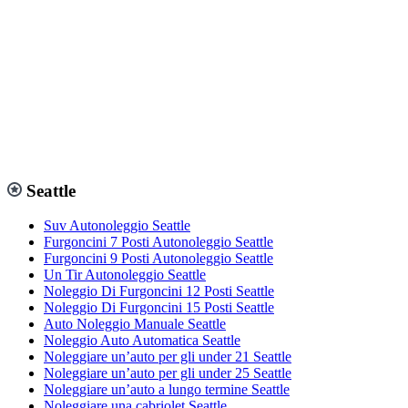
Seattle
Suv Autonoleggio Seattle
Furgoncini 7 Posti Autonoleggio Seattle
Furgoncini 9 Posti Autonoleggio Seattle
Un Tir Autonoleggio Seattle
Noleggio Di Furgoncini 12 Posti Seattle
Noleggio Di Furgoncini 15 Posti Seattle
Auto Noleggio Manuale Seattle
Noleggio Auto Automatica Seattle
Noleggiare un’auto per gli under 21 Seattle
Noleggiare un’auto per gli under 25 Seattle
Noleggiare un’auto a lungo termine Seattle
Noleggiare una cabriolet Seattle