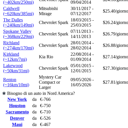
(~402km/250mi)
09/04/2014
Caldwell
Mitsubishi
30/11/2017 -
$25.40/giorn
(~620km/385mi)
Mirage
07/12/2017
The Dalles
18/03/2015 -
Chevrolet Spark
$26.24/giorn
(~240km/149mi)
25/03/2015
Spokane Valley
07/11/2013 -
Chevrolet Spark
$26.79/giorn
(~368km/229mi)
14/11/2013
Richland
28/01/2014 -
Chevrolet Spark
$26.88/giorn
(~274km/170mi)
28/02/2014
Kirkland
22/08/2014 -
Kia Rio
$27.14/giorn
(~12km/7mi)
01/09/2014
Lakewood
05/01/2015 -
Chevrolet Spark
$27.30/giorn
(~50km/31mi)
12/01/2015
Mystery Car
Renton
09/05/2026 -
Compact or
$27.81/giorn
(~16km/10mi)
16/05/2026
Larger
Bisogno di un auto in Nord America?
New York
da
€-766
Houston
da
€-750
Sacramento
da
€-710
Denver
da
€-526
Maui
da
€-467