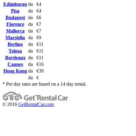
Edimburgo
da
€4
Pisa
da
€4
Budapest
da
€6
Florence
da
€7
Mallorca
da
€7
Marsiglia
da
€9
Berlino
da
€11
Tolosa
da
€11
Bordeaux
da
€11
Cannes
da
€16
Hong Kong
da
€39
da
€
* Per day rates are based on a 14 day rental.
© 2016
GetRentalCar.com