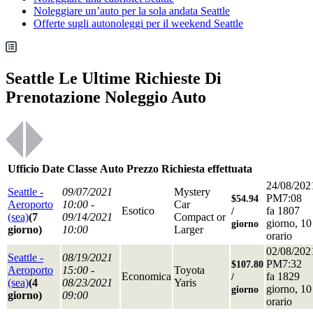
Noleggiare un’auto per la sola andata Seattle
Offerte sugli autonoleggi per il weekend Seattle
Seattle Le Ultime Richieste Di
Prenotazione Noleggio Auto
Ufficio
Date
Classe
Auto
Prezzo
Richiesta effettuata
24/08/202
Seattle -
09/07/2021
Mystery
PM7:08
$54.94
Aeroporto
10:00 -
Car
Esotico
fa 1807
/
(sea)
(7
09/14/2021
Compact or
giorno, 10
giorno
giorno)
10:00
Larger
orario
02/08/202
Seattle -
08/19/2021
PM7:32
$107.80
Aeroporto
15:00 -
Toyota
Economica
fa 1829
/
(sea)
(4
08/23/2021
Yaris
giorno, 10
giorno
giorno)
09:00
orario