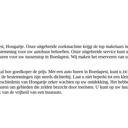
t, Hongarije. Onze uitgebreide zoekmachine krijgt de top makelaars in
estemming voor uw autohuur behoeften. Onze uitgebreide service kunt
huren voor uw tussenstop in Boedapest. Wij maken het reserveren van uw
l hoe goedkoper de prijs. Met een auto huren in Boedapest, kunt u zic
 de bestemmingen zijn steeds dichterbij. Laat u niet beperkt tot een 
eschiedenis van Hongarije zeker wachten op uw ontdekking. Het hebben
huren om gebieden die zelden bezocht door toeristen. U kunt op uw huur
k van de vrijheid van een huurauto.