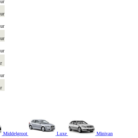
uur
uur
uur
uur
uur
r
uur
r
Middelgroot
Luxe
Minivan