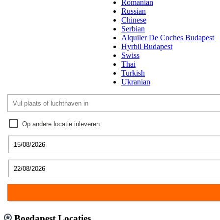
Romanian
Russian
Chinese
Serbian
Alquiler De Coches Budapest
Hyrbil Budapest
Swiss
Thai
Turkish
Ukranian
Op andere locatie inleveren
Boedapest Locaties