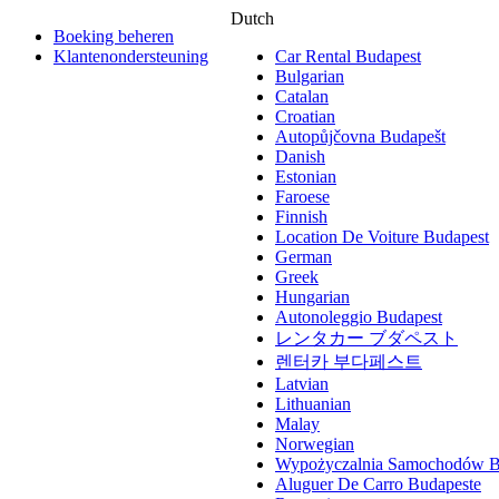
Dutch
Boeking beheren
Klantenondersteuning
Car Rental Budapest
Bulgarian
Catalan
Croatian
Autopůjčovna Budapešt
Danish
Estonian
Faroese
Finnish
Location De Voiture Budapest
German
Greek
Hungarian
Autonoleggio Budapest
レンタカー ブダペスト
렌터카 부다페스트
Latvian
Lithuanian
Malay
Norwegian
Wypożyczalnia Samochodów B
Aluguer De Carro Budapeste