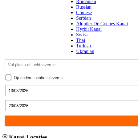
Romanian
Russian
Chinese
Serbian
Alquiler De Coches Kauai
Hyrbil Kauai
Swiss
Thai
Turkish
Ukranian
Op andere locatie inleveren
Kauai Locaties