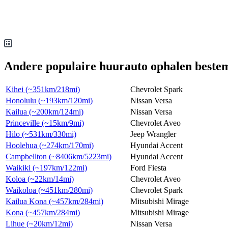
Andere populaire huurauto ophalen bestem
Kihei (~351km/218mi)
Chevrolet Spark
Honolulu (~193km/120mi)
Nissan Versa
Kailua (~200km/124mi)
Nissan Versa
Princeville (~15km/9mi)
Chevrolet Aveo
Hilo (~531km/330mi)
Jeep Wrangler
Hoolehua (~274km/170mi)
Hyundai Accent
Campbellton (~8406km/5223mi)
Hyundai Accent
Waikiki (~197km/122mi)
Ford Fiesta
Koloa (~22km/14mi)
Chevrolet Aveo
Waikoloa (~451km/280mi)
Chevrolet Spark
Kailua Kona (~457km/284mi)
Mitsubishi Mirage
Kona (~457km/284mi)
Mitsubishi Mirage
Lihue (~20km/12mi)
Nissan Versa