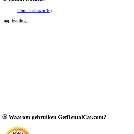
Lihue - Luchthaven (lih)
map loading..
Waarom gebruiken GetRentalCar.com?