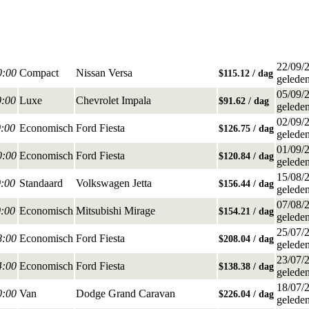
22/09/
0:00
Compact
Nissan Versa
$115.12 / dag
gelede
05/09/
0:00
Luxe
Chevrolet Impala
$91.62 / dag
gelede
02/09/
0:00
Economisch
Ford Fiesta
$126.75 / dag
gelede
01/09/
0:00
Economisch
Ford Fiesta
$120.84 / dag
gelede
15/08/
0:00
Standaard
Volkswagen Jetta
$156.44 / dag
gelede
07/08/
0:00
Economisch
Mitsubishi Mirage
$154.21 / dag
gelede
25/07/
8:00
Economisch
Ford Fiesta
$208.04 / dag
gelede
23/07/
4:00
Economisch
Ford Fiesta
$138.38 / dag
gelede
18/07/
0:00
Van
Dodge Grand Caravan
$226.04 / dag
gelede