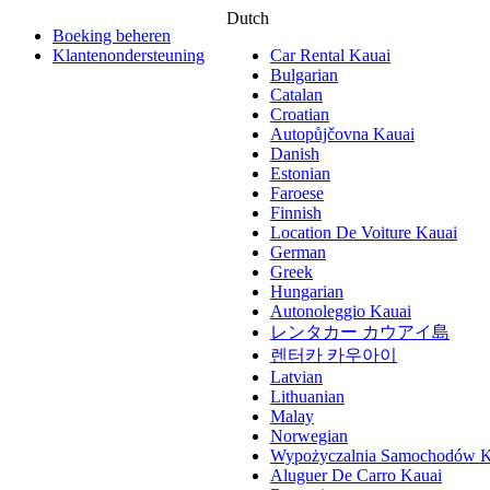
Dutch
Boeking beheren
Klantenondersteuning
Car Rental Kauai
Bulgarian
Catalan
Croatian
Autopůjčovna Kauai
Danish
Estonian
Faroese
Finnish
Location De Voiture Kauai
German
Greek
Hungarian
Autonoleggio Kauai
レンタカー カウアイ島
렌터카 카우아이
Latvian
Lithuanian
Malay
Norwegian
Wypożyczalnia Samochodów K
Aluguer De Carro Kauai