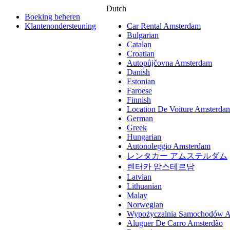
Dutch
Boeking beheren
Klantenondersteuning
Car Rental Amsterdam
Bulgarian
Catalan
Croatian
Autopůjčovna Amsterdam
Danish
Estonian
Faroese
Finnish
Location De Voiture Amsterda
German
Greek
Hungarian
Autonoleggio Amsterdam
レンタカー アムステルダム
렌터카 암스테르담
Latvian
Lithuanian
Malay
Norwegian
Wypożyczalnia Samochodów 
Aluguer De Carro Amsterdão