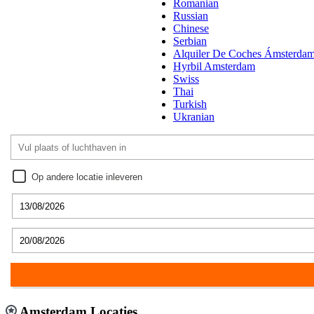
Romanian
Russian
Chinese
Serbian
Alquiler De Coches Ámsterda
Hyrbil Amsterdam
Swiss
Thai
Turkish
Ukranian
Op andere locatie inleveren
Amsterdam Locaties