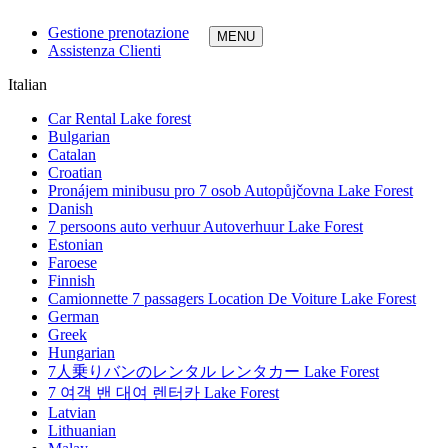
Gestione prenotazione
Assistenza Clienti
Italian
Car Rental Lake forest
Bulgarian
Catalan
Croatian
Pronájem minibusu pro 7 osob Autopůjčovna Lake Forest
Danish
7 persoons auto verhuur Autoverhuur Lake Forest
Estonian
Faroese
Finnish
Camionnette 7 passagers Location De Voiture Lake Forest
German
Greek
Hungarian
7人乗りバンのレンタル レンタカー Lake Forest
7 여객 밴 대여 렌터카 Lake Forest
Latvian
Lithuanian