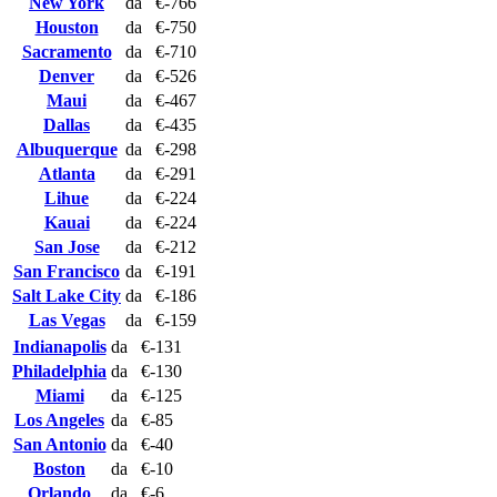
New York
da
€-766
Houston
da
€-750
Sacramento
da
€-710
Denver
da
€-526
Maui
da
€-467
Dallas
da
€-435
Albuquerque
da
€-298
Atlanta
da
€-291
Lihue
da
€-224
Kauai
da
€-224
San Jose
da
€-212
San Francisco
da
€-191
Salt Lake City
da
€-186
Las Vegas
da
€-159
Indianapolis
da
€-131
Philadelphia
da
€-130
Miami
da
€-125
Los Angeles
da
€-85
San Antonio
da
€-40
Boston
da
€-10
Orlando
da
€-6