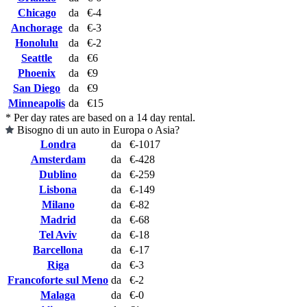
Chicago
da
€-4
Anchorage
da
€-3
Honolulu
da
€-2
Seattle
da
€6
Phoenix
da
€9
San Diego
da
€9
Minneapolis
da
€15
* Per day rates are based on a 14 day rental.
Bisogno di un auto in Europa o Asia?
Londra
da
€-1017
Amsterdam
da
€-428
Dublino
da
€-259
Lisbona
da
€-149
Milano
da
€-82
Madrid
da
€-68
Tel Aviv
da
€-18
Barcellona
da
€-17
Riga
da
€-3
Francoforte sul Meno
da
€-2
Malaga
da
€-0