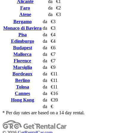
Alicante
da
€1
Faro
da
€2
Atene
da
€3
Bergamo
da
€3
Monaco di Baviera
da
€3
Pisa
da
€4
Edimburgo
da
€4
Budapest
da
€6
Mallorca
da
€7
Florence
da
€7
Marsiglia
da
€9
Bordeaux
da
€11
Berlino
da
€11
Tolosa
da
€11
Cannes
da
€16
Hong Kong
da
€39
da
€
* Per day rates are based on a 14 day rental.
© 2016
GetRentalCar.com