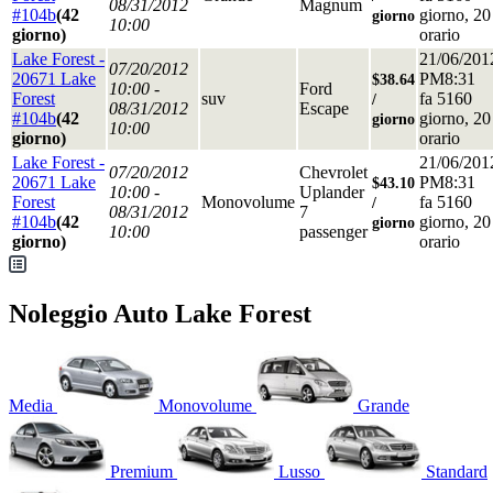
08/31/2012
Magnum
#104b
(42
giorno, 20
giorno
10:00
giorno)
orario
Lake Forest -
21/06/201
07/20/2012
20671 Lake
PM8:31
$38.64
10:00 -
Ford
Forest
suv
fa 5160
/
08/31/2012
Escape
#104b
(42
giorno, 20
giorno
10:00
giorno)
orario
Lake Forest -
21/06/201
07/20/2012
Chevrolet
20671 Lake
PM8:31
$43.10
10:00 -
Uplander
Forest
Monovolume
fa 5160
/
08/31/2012
7
#104b
(42
giorno, 20
giorno
10:00
passenger
giorno)
orario
Noleggio Auto Lake Forest
Media
Monovolume
Grande
Premium
Lusso
Standard