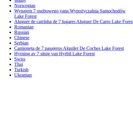
Malay
Norwegian
Wynajem 7 osobowego vana Wypożyczalnia Samochodów
Lake Forest
Aluguer de carrinha de 7 lugares Aluguer De Carro Lake Fores
Romanian
Russian
Chinese
Serbian
Camioneta de 7 pasajeros Alquiler De Coches Lake Forest
Hyrning av 7 sitsig van Hyrbil Lake Forest
Swiss
Thai
Turkish
Ukranian