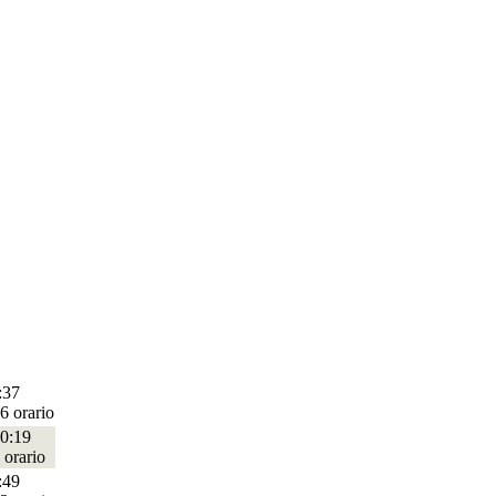
:37
6 orario
0:19
 orario
:49