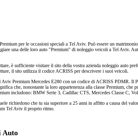
remium per le occasioni speciali a Tel Aviv. Può essere un matrimonio, 
giare una delle loro auto "Premium" di noleggio veicoli a Tel Aviv. Aut
are, è sufficiente visitare il sito della vostra azienda noleggio auto pref
tture, il sito utilizza il codice ACRISS per descrivere i suoi veicoli.
 a Tel Aviv Premium Mercedes E280 con un codice di ACRISS PDMR. Il 
gnifica che, nonostante la loro appartenenza alla classe Premium, che pr
emium includono: BMW Serie 3, Cadillac CTS, Mercedes Classe C, Volvo 
e richiedono che tu sia superiore a 25 anni in affitto a causa del valo
um Tel Aviv il proprio ritmo.
i Auto