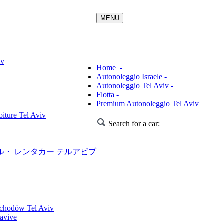
iv
Home -
Autonoleggio Israele -
Autonoleggio Tel Aviv -
Flotta -
Premium Autonoleggio Tel Aviv
iture Tel Aviv
Search for a car:
・ レンタカー テルアビブ
chodów Tel Aviv
avive