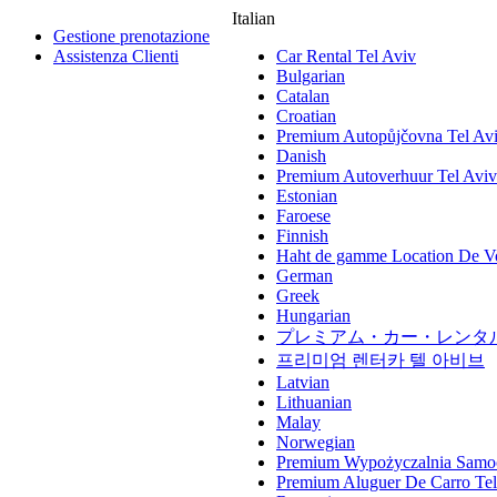
Italian
Gestione prenotazione
Assistenza Clienti
Car Rental Tel Aviv
Bulgarian
Catalan
Croatian
Premium Autopůjčovna Tel Av
Danish
Premium Autoverhuur Tel Aviv
Estonian
Faroese
Finnish
Haht de gamme Location De Vo
German
Greek
Hungarian
プレミアム・カー・レンタル
프리미엄 렌터카 텔 아비브
Latvian
Lithuanian
Malay
Norwegian
Premium Wypożyczalnia Samo
Premium Aluguer De Carro Tel