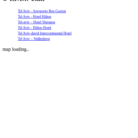
Tel Aviv - Aeroporto Ben Gurion
Tel Aviv - Hotel Hilton
Tel-aviv – Hotel Sheraton
Tel Aviv - Hilton Hotel
Tel Aviv-david Intercontinental Hotel
Tel Aviv – Wallenberg
map loading..