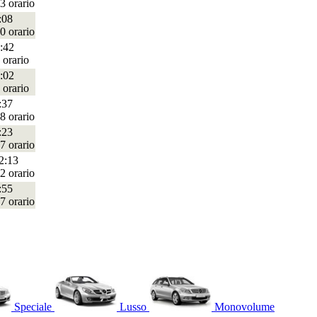
3 orario
:08
0 orario
:42
 orario
:02
 orario
:37
8 orario
:23
7 orario
2:13
2 orario
:55
7 orario
Speciale
Lusso
Monovolume