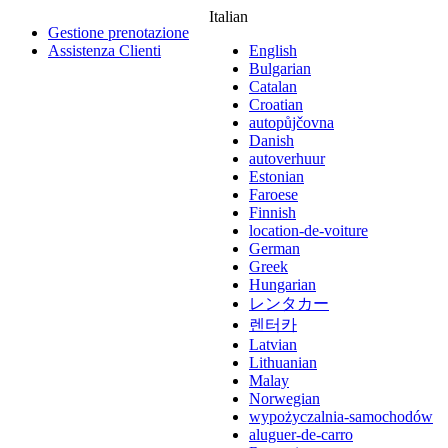
Italian
Gestione prenotazione
Assistenza Clienti
English
Bulgarian
Catalan
Croatian
autopůjčovna
Danish
autoverhuur
Estonian
Faroese
Finnish
location-de-voiture
German
Greek
Hungarian
レンタカー
렌터카
Latvian
Lithuanian
Malay
Norwegian
wypożyczalnia-samochodów
aluguer-de-carro