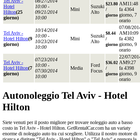
Tel Aviv -
08/27/2014
AM11:48
$23.80
Hotel
10:00 -
Suzuki
Mini
fa 4364
/
Hilton
(25
09/21/2014
Alto
giorno, 7
giorno
giorno)
10:00
orario
07/08/201
10/14/2014
Tel Aviv -
AM10:09
$8.44
10:00 -
Suzuki
Hotel Hilton
(9
Mini
fa 4382
/
10/23/2014
Alto
giorno)
giorno, 9
giorno
10:00
orario
22/07/201
07/23/2014
Tel Aviv -
AM9:27
$36.02
10:00 -
Ford
Hotel Hilton
(7
Media
fa 4398
/
07/30/2014
Focus
giorno)
giorno, 9
giorno
10:00
orario
Autonoleggio Tel Aviv - Hotel
Hilton
Siete venuti per il posto migliore per trovare noleggio auto a basso
costo in Tel Aviv - Hotel Hilton. GetRentalCar.com ha un variaty
enorme di noleggio auto tra cui scegliere. Utilizza il nostro motore di
ricerca e digitare "Tel Aviv - Hotel Hilton" o "Tel Aviv" e prenota la