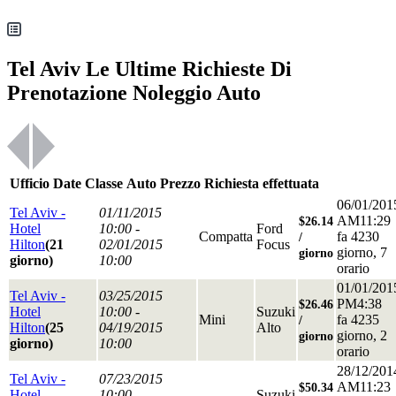
Tel Aviv Le Ultime Richieste Di
Prenotazione Noleggio Auto
Ufficio
Date
Classe
Auto
Prezzo
Richiesta effettuata
06/01/201
Tel Aviv -
01/11/2015
AM11:29
$26.14
Hotel
10:00 -
Ford
Compatta
fa 4230
/
Hilton
(21
02/01/2015
Focus
giorno, 7
giorno
giorno)
10:00
orario
01/01/201
Tel Aviv -
03/25/2015
PM4:38
$26.46
Hotel
10:00 -
Suzuki
Mini
fa 4235
/
Hilton
(25
04/19/2015
Alto
giorno, 2
giorno
giorno)
10:00
orario
28/12/201
Tel Aviv -
07/23/2015
AM11:23
$50.34
Hotel
10:00 -
Suzuki