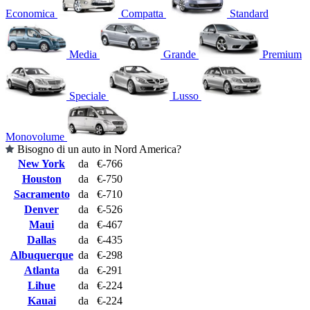
Economica
Compatta
Standard
Media
Grande
Premium
Speciale
Lusso
Monovolume
Bisogno di un auto in Nord America?
New York
da
€-766
Houston
da
€-750
Sacramento
da
€-710
Denver
da
€-526
Maui
da
€-467
Dallas
da
€-435
Albuquerque
da
€-298
Atlanta
da
€-291
Lihue
da
€-224
Kauai
da
€-224