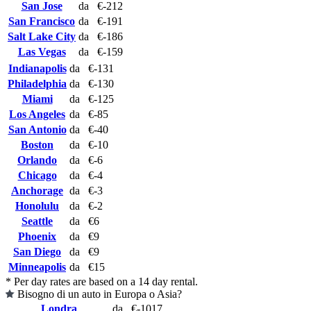
San Jose
da
€-212
San Francisco
da
€-191
Salt Lake City
da
€-186
Las Vegas
da
€-159
Indianapolis
da
€-131
Philadelphia
da
€-130
Miami
da
€-125
Los Angeles
da
€-85
San Antonio
da
€-40
Boston
da
€-10
Orlando
da
€-6
Chicago
da
€-4
Anchorage
da
€-3
Honolulu
da
€-2
Seattle
da
€6
Phoenix
da
€9
San Diego
da
€9
Minneapolis
da
€15
* Per day rates are based on a 14 day rental.
Bisogno di un auto in Europa o Asia?
Londra
da
€-1017