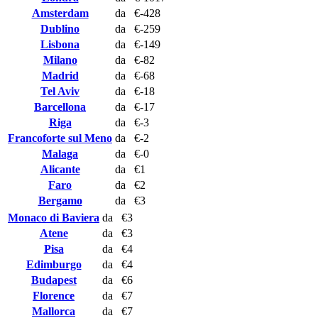
Amsterdam
da
€-428
Dublino
da
€-259
Lisbona
da
€-149
Milano
da
€-82
Madrid
da
€-68
Tel Aviv
da
€-18
Barcellona
da
€-17
Riga
da
€-3
Francoforte sul Meno
da
€-2
Malaga
da
€-0
Alicante
da
€1
Faro
da
€2
Bergamo
da
€3
Monaco di Baviera
da
€3
Atene
da
€3
Pisa
da
€4
Edimburgo
da
€4
Budapest
da
€6
Florence
da
€7
Mallorca
da
€7