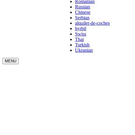
Romanian
Russian
Chinese
Serbian
alquiler-de-coches
hyrbil
Swiss
Thai
Turkish
Ukranian