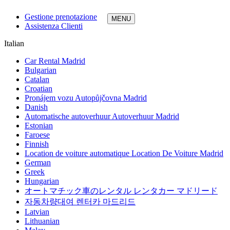
Gestione prenotazione
Assistenza Clienti
Italian
Car Rental Madrid
Bulgarian
Catalan
Croatian
Pronájem vozu Autopůjčovna Madrid
Danish
Automatische autoverhuur Autoverhuur Madrid
Estonian
Faroese
Finnish
Location de voiture automatique Location De Voiture Madrid
German
Greek
Hungarian
オートマチック車のレンタル レンタカー マドリード
자동차량대여 렌터카 마드리드
Latvian
Lithuanian