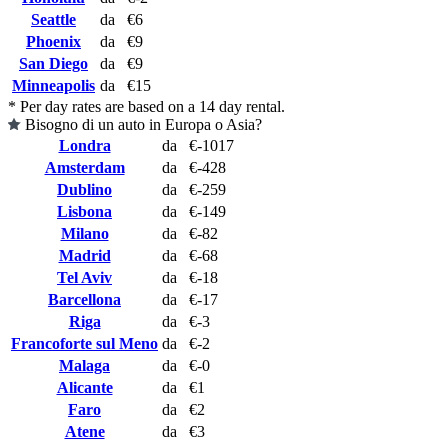
Seattle
da
€6
Phoenix
da
€9
San Diego
da
€9
Minneapolis
da
€15
* Per day rates are based on a 14 day rental.
Bisogno di un auto in Europa o Asia?
Londra
da
€-1017
Amsterdam
da
€-428
Dublino
da
€-259
Lisbona
da
€-149
Milano
da
€-82
Madrid
da
€-68
Tel Aviv
da
€-18
Barcellona
da
€-17
Riga
da
€-3
Francoforte sul Meno
da
€-2
Malaga
da
€-0
Alicante
da
€1
Faro
da
€2
Atene
da
€3