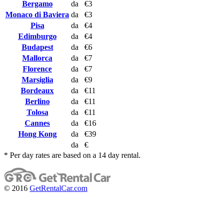
Bergamo
da
€3
Monaco di Baviera
da
€3
Pisa
da
€4
Edimburgo
da
€4
Budapest
da
€6
Mallorca
da
€7
Florence
da
€7
Marsiglia
da
€9
Bordeaux
da
€11
Berlino
da
€11
Tolosa
da
€11
Cannes
da
€16
Hong Kong
da
€39
da
€
* Per day rates are based on a 14 day rental.
© 2016
GetRentalCar.com