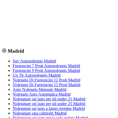
Madrid
Suv Autonoleggio Madrid
Furgoncini 7 Posti Autonoleggio Madrid
Furgoncini 9 Posti Autonoleggio Madrid
Un Tir Autonoleggio Madrid
Noleggio Di Furgoncini 12 Posti Madrid
Noleggio Di Furgoncini 15 Posti Madrid
Auto Noleggio Manuale Madrid
Noleggio Auto Automatica Madrid
Noleggiare un’auto per gli under 21 Madrid
Noleggiare un’auto per gli under 25 Madrid
Noleggiare un’auto a lungo termine Madrid
Noleggiare una cabriolet Madrid
Noleggiare un’auto per la sola andata Madrid