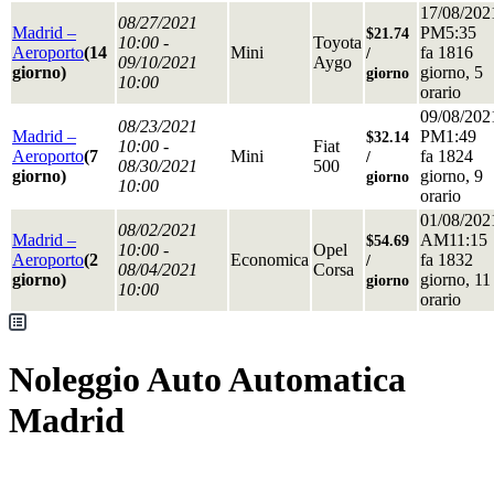
17/08/202
08/27/2021
Madrid –
PM5:35
$21.74
10:00 -
Toyota
Aeroporto
(14
Mini
fa 1816
/
09/10/2021
Aygo
giorno)
giorno, 5
giorno
10:00
orario
09/08/202
08/23/2021
Madrid –
PM1:49
$32.14
10:00 -
Fiat
Aeroporto
(7
Mini
fa 1824
/
08/30/2021
500
giorno)
giorno, 9
giorno
10:00
orario
01/08/202
08/02/2021
Madrid –
AM11:15
$54.69
10:00 -
Opel
Aeroporto
(2
Economica
fa 1832
/
08/04/2021
Corsa
giorno)
giorno, 11
giorno
10:00
orario
Noleggio Auto Automatica
Madrid