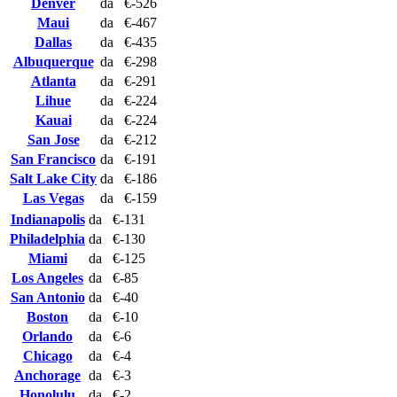
Denver
da
€-526
Maui
da
€-467
Dallas
da
€-435
Albuquerque
da
€-298
Atlanta
da
€-291
Lihue
da
€-224
Kauai
da
€-224
San Jose
da
€-212
San Francisco
da
€-191
Salt Lake City
da
€-186
Las Vegas
da
€-159
Indianapolis
da
€-131
Philadelphia
da
€-130
Miami
da
€-125
Los Angeles
da
€-85
San Antonio
da
€-40
Boston
da
€-10
Orlando
da
€-6
Chicago
da
€-4
Anchorage
da
€-3
Honolulu
da
€-2