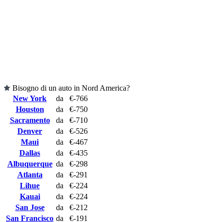
Bisogno di un auto in Nord America?
New York
da
€-766
Houston
da
€-750
Sacramento
da
€-710
Denver
da
€-526
Maui
da
€-467
Dallas
da
€-435
Albuquerque
da
€-298
Atlanta
da
€-291
Lihue
da
€-224
Kauai
da
€-224
San Jose
da
€-212
San Francisco
da
€-191