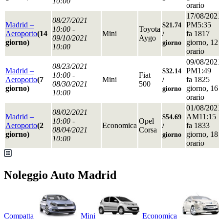
10:00
orario
17/08/202
08/27/2021
Madrid –
PM5:35
$21.74
10:00 -
Toyota
Aeroporto
(14
Mini
fa 1817
/
09/10/2021
Aygo
giorno)
giorno, 12
giorno
10:00
orario
09/08/202
08/23/2021
Madrid –
PM1:49
$32.14
10:00 -
Fiat
Aeroporto
(7
Mini
fa 1825
/
08/30/2021
500
giorno)
giorno, 16
giorno
10:00
orario
01/08/202
08/02/2021
Madrid –
AM11:15
$54.69
10:00 -
Opel
Aeroporto
(2
Economica
fa 1833
/
08/04/2021
Corsa
giorno)
giorno, 18
giorno
10:00
orario
Noleggio Auto Madrid
Compatta
Mini
Economica