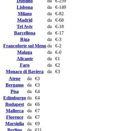
Dublino
da
€-259
Lisbona
da
€-149
Milano
da
€-82
Madrid
da
€-68
Tel Aviv
da
€-18
Barcellona
da
€-17
Riga
da
€-3
Francoforte sul Meno
da
€-2
Malaga
da
€-0
Alicante
da
€1
Faro
da
€2
Monaco di Baviera
da
€3
Atene
da
€3
Bergamo
da
€3
Pisa
da
€4
Edimburgo
da
€4
Budapest
da
€6
Mallorca
da
€7
Florence
da
€7
Marsiglia
da
€9
Berlino
da
€11