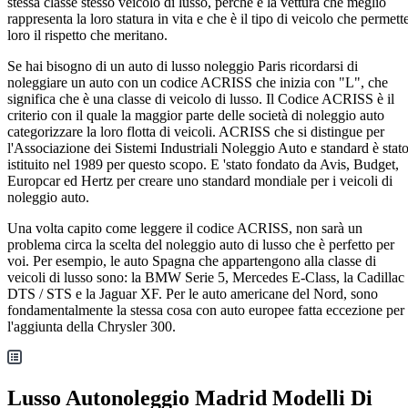
stessa classe stesso veicolo di lusso, perché è la vettura che meglio
rappresenta la loro statura in vita e che è il tipo di veicolo che permett
loro il rispetto che meritano.
Se hai bisogno di un auto di lusso noleggio Paris ricordarsi di
noleggiare un auto con un codice ACRISS che inizia con "L", che
significa che è una classe di veicolo di lusso. Il Codice ACRISS è il
criterio con il quale la maggior parte delle società di noleggio auto
categorizzare la loro flotta di veicoli. ACRISS che si distingue per
l'Associazione dei Sistemi Industriali Noleggio Auto e standard è stat
istituito nel 1989 per questo scopo. E 'stato fondato da Avis, Budget,
Europcar ed Hertz per creare uno standard mondiale per i veicoli di
noleggio auto.
Una volta capito come leggere il codice ACRISS, non sarà un
problema circa la scelta del noleggio auto di lusso che è perfetto per
voi. Per esempio, le auto Spagna che appartengono alla classe di
veicoli di lusso sono: la BMW Serie 5, Mercedes E-Class, la Cadillac
DTS / STS e la Jaguar XF. Per le auto americane del Nord, sono
fondamentalmente la stessa cosa con auto europee fatta eccezione per
l'aggiunta della Chrysler 300.
Lusso Autonoleggio Madrid Modelli Di