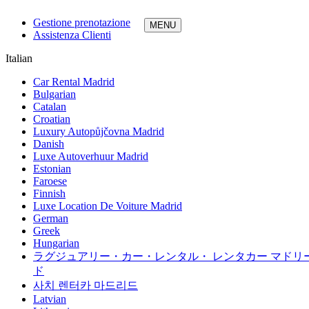
Gestione prenotazione
Assistenza Clienti
Italian
Car Rental Madrid
Bulgarian
Catalan
Croatian
Luxury Autopůjčovna Madrid
Danish
Luxe Autoverhuur Madrid
Estonian
Faroese
Finnish
Luxe Location De Voiture Madrid
German
Greek
Hungarian
ラグジュアリー・カー・レンタル・ レンタカー マドリ
ド
사치 렌터카 마드리드
Latvian