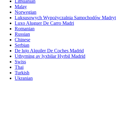
Lithuanian
Malay
Norwegian
Luksusowych Wypożyczalnia Samochodów Madryt
Luxo Aluguer De Carro Madri
Romanian
Russian
Chinese
Serbian
De lujo Alquiler De Coches Madrid
Uthyrning av lyxbilar Hyrbil Madrid
Swiss
Thai
Turkish
Ukranian