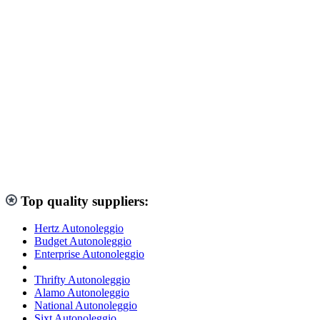
Top quality suppliers:
Hertz Autonoleggio
Budget Autonoleggio
Enterprise Autonoleggio
Thrifty Autonoleggio
Alamo Autonoleggio
National Autonoleggio
Sixt Autonoleggio