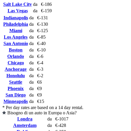
Salt Lake City
da
€-186
Las Vegas
da
€-159
Indianapolis
da
€-131
Philadelphia
da
€-130
Miami
da
€-125
Los Angeles
da
€-85
San Antonio
da
€-40
Boston
da
€-10
Orlando
da
€-6
Chicago
da
€-4
Anchorage
da
€-3
Honolulu
da
€-2
Seattle
da
€6
Phoenix
da
€9
San Diego
da
€9
Minneapolis
da
€15
* Per day rates are based on a 14 day rental.
Bisogno di un auto in Europa o Asia?
Londra
da
€-1017
Amsterdam
da
€-428