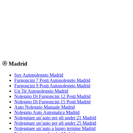
Madrid
Suv Autonoleggio Madrid
Furgoncini 7 Posti Autonoleggio Madrid
Furgoncini 9 Posti Autonoleggio Madrid
Un Tir Autonoleggio Madrid
Noleggio Di Furgoncini 12 Posti Madrid
Noleggio Di Furgoncini 15 Posti Madrid
Auto Noleggio Manuale Madrid
Noleggio Auto Automatica Madrid
Noleggiare un’auto per gli under 21 Madrid
Noleggiare un’auto per gli under 25 Madrid
Noleggiare un’auto a lungo termine Madrid