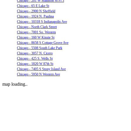
Chicago - 201 W Madison St Fl 3
Chicago - 65 E Lake St
Chicago - 2900 N Sheffield
Chicago - 1924 N. Paulina
Chicago - 10318 S Indianapolis Ave
Chicago - North Clark Street
Chicago - 7001 So. Western
Chicago - 160 W Kinzie St
Chicago - 8658 S Cottage Grove Ave
Chicago - 5508 South Lake Park
Chicago - 3057 N. Cicero
Chicago - 425 S. Wells St
Chicago - 1820 W 87th St
Chicago - 7405 S Stony Island Ave
Chicago - 5950 N Western Ave
map loading..