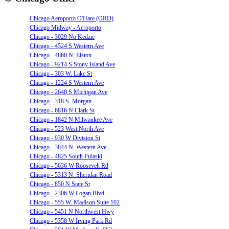
Chicago Aeroporto O'Hare (ORD)
Chicago Midway - Aeroporto
Chicago - 3029 No Kedzie
Chicago - 4524 S Western Ave
Chicago - 4860 N. Elston
Chicago - 9214 S Stony Island Ave
Chicago - 303 W. Lake St
Chicago - 1224 S Western Ave
Chicago - 2640 S Michigan Ave
Chicago - 318 S. Morgan
Chicago - 6816 N Clark St
Chicago - 1842 N Milwaukee Ave
Chicago - 523 West North Ave
Chicago - 930 W Division St
Chicago - 3844 N. Western Ave.
Chicago - 4825 South Pulaski
Chicago - 5636 W Roosevelt Rd
Chicago - 5313 N. Sheridan Road
Chicago - 850 N State St
Chicago - 2306 W Logan Blvd
Chicago - 555 W. Madison Suite 102
Chicago - 5451 N Northwest Hwy
Chicago - 5358 W Irving Park Rd