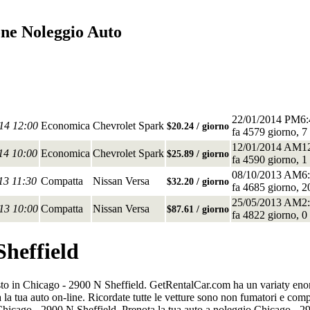
one Noleggio Auto
22/01/2014 PM6:
014 12:00
Economica
Chevrolet Spark
$20.24 / giorno
fa 4579 giorno, 7 
12/01/2014 AM1
14 10:00
Economica
Chevrolet Spark
$25.89 / giorno
fa 4590 giorno, 1 
08/10/2013 AM6
13 11:30
Compatta
Nissan Versa
$32.20 / giorno
fa 4685 giorno, 2
25/05/2013 AM2
013 10:00
Compatta
Nissan Versa
$87.61 / giorno
fa 4822 giorno, 0 
Sheffield
osto in Chicago - 2900 N Sheffield. GetRentalCar.com ha un variaty enorm
la tua auto on-line. Ricordate tutte le vetture sono non fumatori e com
 Chicago - 2900 N Sheffield. Prenota la tua auto a noleggio Chicago - 29