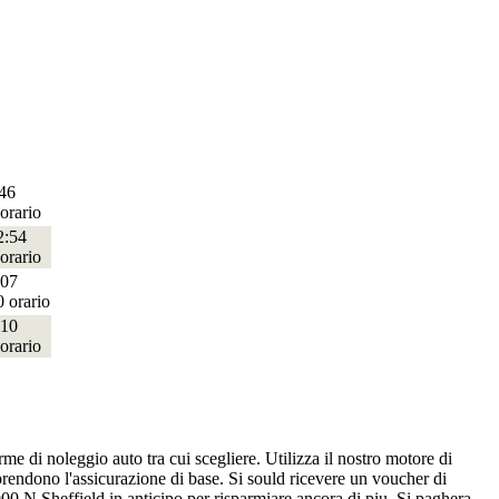
46
orario
2:54
orario
:07
0 orario
:10
orario
e di noleggio auto tra cui scegliere. Utilizza il nostro motore di
prendono l'assicurazione di base. Si sould ricevere un voucher di
00 N Sheffield in anticipo per risparmiare ancora di piu. Si paghera