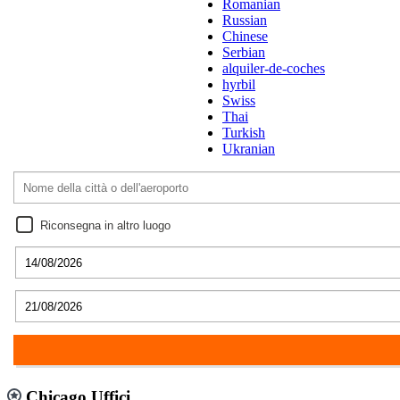
Romanian
Russian
Chinese
Serbian
alquiler-de-coches
hyrbil
Swiss
Thai
Turkish
Ukranian
Riconsegna in altro luogo
Chicago Uffici