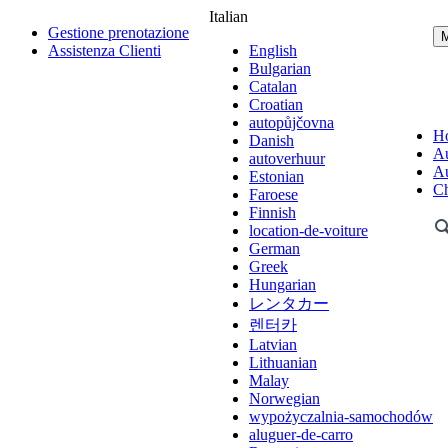
Italian
Gestione prenotazione
Assistenza Clienti
English
Bulgarian
Catalan
Croatian
autopůjčovna
H
Danish
Au
autoverhuur
Au
Estonian
Ch
Faroese
Finnish
location-de-voiture
German
Greek
Hungarian
レンタカー
렌터카
Latvian
Lithuanian
Malay
Norwegian
wypożyczalnia-samochodów
aluguer-de-carro