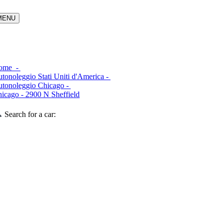
ome -
tonoleggio Stati Uniti d'America -
tonoleggio Chicago -
icago - 2900 N Sheffield
Search for a car: