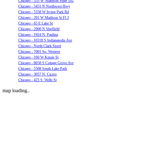
Chicago - 555 W. Madison Suite 102
Chicago - 5451 N Northwest Hwy
Chicago - 5358 W Irving Park Rd
Chicago - 201 W Madison St Fl 3
Chicago - 65 E Lake St
Chicago - 2900 N Sheffield
Chicago - 1924 N. Paulina
Chicago - 10318 S Indianapolis Ave
Chicago - North Clark Street
Chicago - 7001 So. Western
Chicago - 160 W Kinzie St
Chicago - 8658 S Cottage Grove Ave
Chicago - 5508 South Lake Park
Chicago - 3057 N. Cicero
Chicago - 425 S. Wells St
map loading..