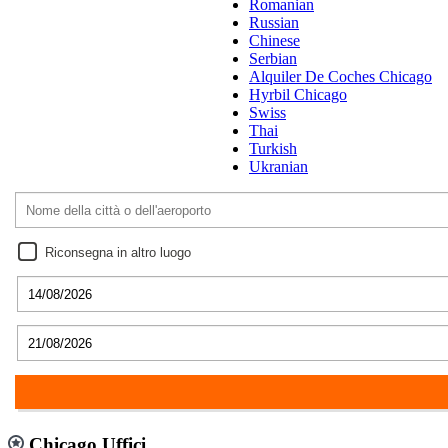
Romanian
Russian
Chinese
Serbian
Alquiler De Coches Chicago
Hyrbil Chicago
Swiss
Thai
Turkish
Ukranian
Riconsegna in altro luogo
Chicago Uffici