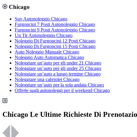
Chicago
Suv Autonoleggio Chicago
Furgoncini 7 Posti Autonoleggio Chicago
Furgoncini 9 Posti Autonoleggio Chicago
Un Tir Autonoleggio Chicago
Noleggio Di Furgoncini 12 Posti Chicago
Noleggio Di Furgoncini 15 Posti Chicago
Auto Noleggio Manuale Chicago
Noleggio Auto Automatica Chicago
Noleggiare un’auto per gli under 21 Chicago
Noleggiare un’auto per gli under 25 Chicago
Noleggiare un’auto a lungo termine Chicago
Noleggiare una cabriolet Chicago
Noleggiare un’auto per la sola andata Chicago
Offerte sugli autonoleggi per il weekend Chicago
Chicago Le Ultime Richieste Di Prenotazi