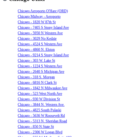
Chicago Aeroporto O'Hare (ORD)
Chicago Midway - Aeroporto
Chicago - 1820 W 87th St
Chicago - 7405 S Stony Island Ave
Chicago - 5950 N Western Ave
Chicago - 3029 No Kedzie
Chicago - 4524 S Western Ave
Chicago - 4860 N. Elston
Chicago - 9214 S Stony Island Ave
Chicago - 303 W. Lake St
Chicago - 1224 S Western Ave
Chicago - 2640 S Michigan Ave
Chicago - 318 S. Morgan
Chicago - 6816 N Clark St
Chicago - 1842 N Milwaukee Ave
Chicago - 523 West North Ave
Chicago - 930 W Division St
Chicago - 3844 N. Western Ave.
Chicago - 4825 South Pulaski
Chicago - 5636 W Roosevelt Rd
Chicago - 5313 N. Sheridan Road
Chicago - 850 N State St
Chicago - 2306 W Logan Blvd