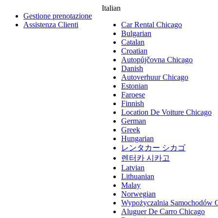
Italian
Gestione prenotazione
Assistenza Clienti
Car Rental Chicago
Bulgarian
Catalan
Croatian
Autopůjčovna Chicago
Danish
Autoverhuur Chicago
Estonian
Faroese
Finnish
Location De Voiture Chicago
German
Greek
Hungarian
レンタカー シカゴ
렌터카 시카고
Latvian
Lithuanian
Malay
Norwegian
Wypożyczalnia Samochodów 
Aluguer De Carro Chicago